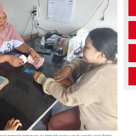
al memiliki kemauan. Ini terbukti pada sosok wanita asal Barito