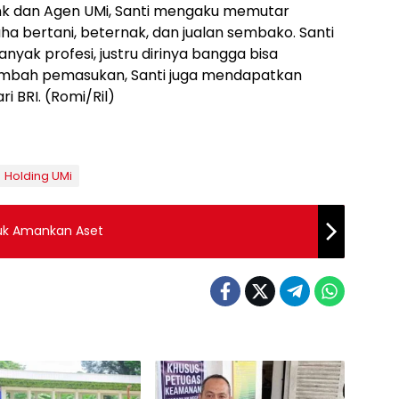
ink dan Agen UMi, Santi mengaku memutar
a bertani, beternak, dan jualan sembako. Santi
nyak profesi, justru dirinya bangga bisa
ambah pemasukan, Santi juga mendapatkan
 BRI. (Romi/Ril)
Holding UMi
tuk Amankan Aset