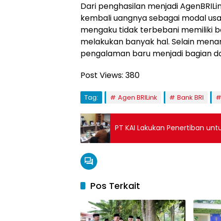
Dari penghasilan menjadi AgenBRIL
kembali uangnya sebagai modal usah
mengaku tidak terbebani memiliki ba
melakukan banyak hal. Selain men
pengalaman baru menjadi bagian dari
Post Views:
380
Tag:
Agen BRILink
Bank BRI
PT KAI Lakukan Penertiban un
Pos Terkait