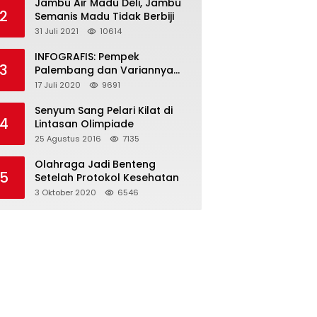
Jambu Air Madu Deli, Jambu
2
Semanis Madu Tidak Berbiji
31 Juli 2021
10614
INFOGRAFIS: Pempek
3
Palembang dan Variannya
yang Melegenda
17 Juli 2020
9691
Senyum Sang Pelari Kilat di
4
Lintasan Olimpiade
25 Agustus 2016
7135
Olahraga Jadi Benteng
5
Setelah Protokol Kesehatan
3 Oktober 2020
6546