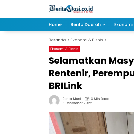
Langsung
ke
konten
Home
Berita Daerah
Ekonomi 
Beranda
Ekonomi & Bisnis
Ekonomi & Bisnis
Selamatkan Masya
Rentenir, Perempu
BRILink
Berita Musi
3 Min Baca
5 Desember 2022