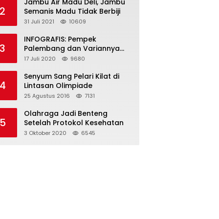
Jambu Air Madu Deli, Jambu
2
Semanis Madu Tidak Berbiji
31 Juli 2021
10609
INFOGRAFIS: Pempek
3
Palembang dan Variannya
yang Melegenda
17 Juli 2020
9680
Senyum Sang Pelari Kilat di
4
Lintasan Olimpiade
25 Agustus 2016
7131
Olahraga Jadi Benteng
5
Setelah Protokol Kesehatan
3 Oktober 2020
6545