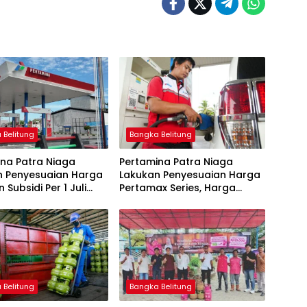
 Belitung
Bangka Belitung
na Patra Niaga
Pertamina Patra Niaga
n Penyesuaian Harga
Lakukan Penyesuaian Harga
 Subsidi Per 1 Juli
Pertamax Series, Harga
Pertalite dan Solar Subsidi
Tetap
 Belitung
Bangka Belitung