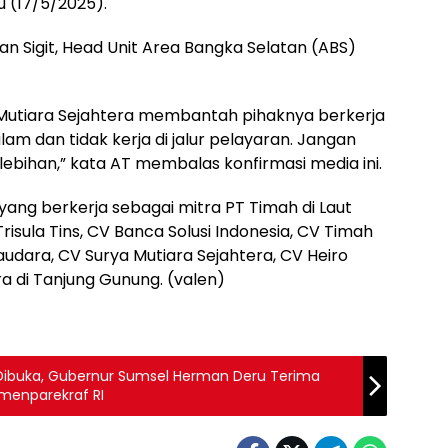
 (17/5/2025).
 Sigit, Head Unit Area Bangka Selatan (ABS)
 Mutiara Sejahtera membantah pihaknya berkerja
am dan tidak kerja di jalur pelayaran. Jangan
bihan,” kata AT membalas konfirmasi media ini.
yang berkerja sebagai mitra PT Timah di Laut
risula Tins, CV Banca Solusi Indonesia, CV Timah
udara, CV Surya Mutiara Sejahtera, CV Heiro
a di Tanjung Gunung. (valen)
i Dibuka, Gubernur Sumsel Herman Deru Terima
menparekraf RI