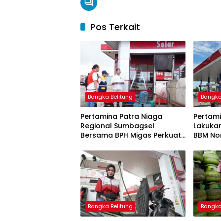
Pos Terkait
Bangka Belitung
Bangka
Pertamina Patra Niaga
Pertami
Regional Sumbagsel
Lakuka
Bersama BPH Migas Perkuat
BBM Non
Pengawasan Penyaluran
2026
BBM Subsidi bagi Nelayan
melalui Aplikasi XSTAR
Bangka Belitung
Bangka