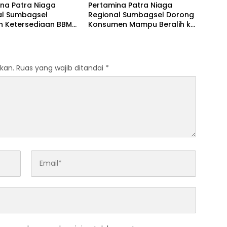
na Patra Niaga
Pertamina Patra Niaga
al Sumbagsel
Regional Sumbagsel Dorong
n Ketersediaan BBM
Konsumen Mampu Beralih ke
G pada Masa
Bright Gas Melalui Program
n dan Menjelang
Trade In di Belitung Timur
kan.
Ruas yang wajib ditandai
*