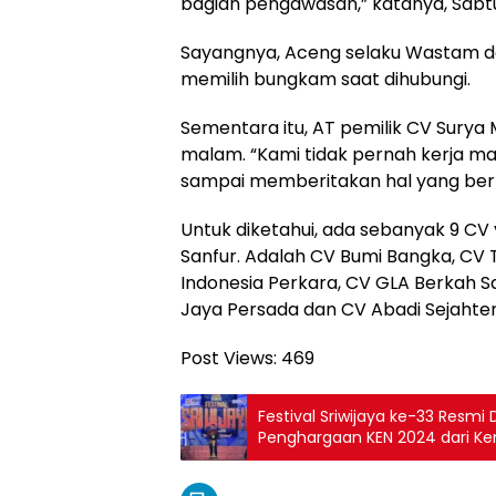
bagian pengawasan,” katanya, Sabtu
Sayangnya, Aceng selaku Wastam dan
memilih bungkam saat dihubungi.
Sementara itu, AT pemilik CV Surya
malam. “Kami tidak pernah kerja mal
sampai memberitakan hal yang berle
Untuk diketahui, ada sebanyak 9 CV 
Sanfur. Adalah CV Bumi Bangka, CV T
Indonesia Perkara, CV GLA Berkah Sa
Jaya Persada dan CV Abadi Sejahter
Post Views:
469
Festival Sriwijaya ke-33 Resm
Penghargaan KEN 2024 dari Ke