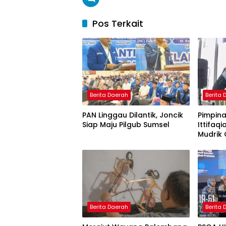
Pos Terkait
Berita Daerah
Berita
PAN Linggau Dilantik, Joncik
Pimpina
Siap Maju Pilgub Sumsel
Ittifaqi
Mudrik 
Doktor 
Model 
Nagham
Berita Daerah
Berita