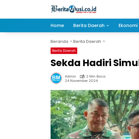
Langsung
ke
konten
Home
Berita Daerah
Ekonomi 
Beranda
Berita Daerah
Berita Daerah
Sekda Hadiri Simu
Admin
2 Min Baca
24 November 2024