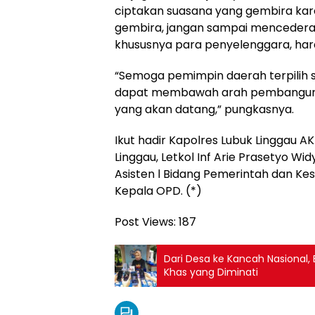
ciptakan suasana yang gembira ka
gembira, jangan sampai mencederai
khususnya para penyelenggara, har
“Semoga pemimpin daerah terpilih 
dapat membawah arah pembangunan 
yang akan datang,” pungkasnya.
Ikut hadir Kapolres Lubuk Linggau
Linggau, Letkol Inf Arie Prasetyo Wi
Asisten l Bidang Pemerintah dan Kes
Kepala OPD. (*)
Post Views:
187
Dari Desa ke Kancah Nasional
Khas yang Diminati