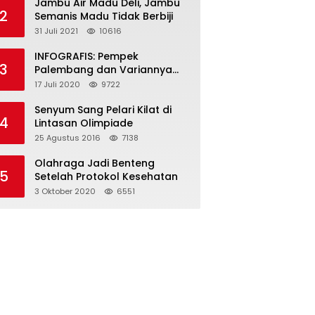
Jambu Air Madu Deli, Jambu
2
Semanis Madu Tidak Berbiji
31 Juli 2021
10616
INFOGRAFIS: Pempek
3
Palembang dan Variannya
yang Melegenda
17 Juli 2020
9722
Senyum Sang Pelari Kilat di
4
Lintasan Olimpiade
25 Agustus 2016
7138
Olahraga Jadi Benteng
5
Setelah Protokol Kesehatan
3 Oktober 2020
6551