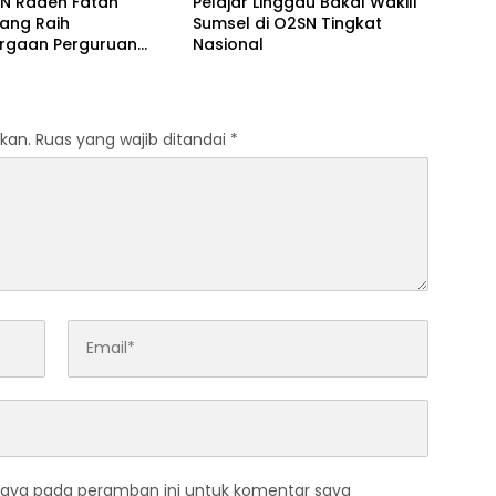
IN Raden Fatah
Pelajar Linggau Bakal Wakili
ang Raih
Sumsel di O2SN Tingkat
rgaan Perguruan
Nasional
Responsif Gender
kat Pratama
kan.
Ruas yang wajib ditandai
*
saya pada peramban ini untuk komentar saya