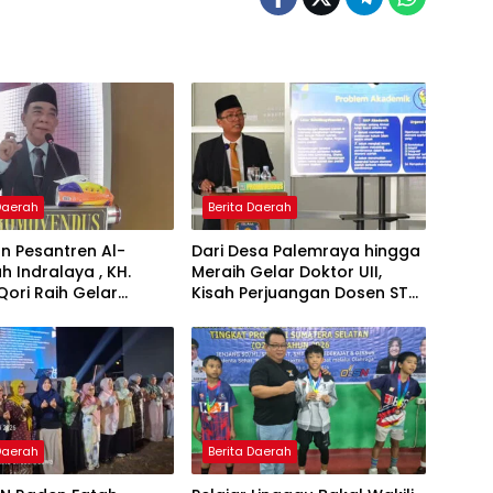
 Daerah
Berita Daerah
n Pesantren Al-
Dari Desa Palemraya hingga
ah Indralaya , KH.
Meraih Gelar Doktor UII,
Qori Raih Gelar
Kisah Perjuangan Dosen STAI
dengan Inovasi
Yogyakarta yang Pernah
Pembelajaran
Menjadi Driver Taksi Online
 Al-Qur’an di UMM
 Daerah
Berita Daerah