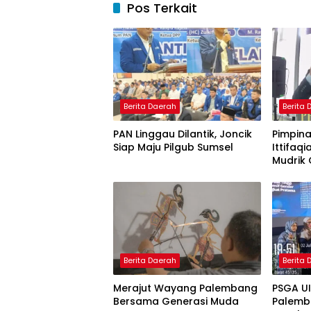
Pos Terkait
Berita Daerah
Berita
PAN Linggau Dilantik, Joncik
Pimpina
Siap Maju Pilgub Sumsel
Ittifaqi
Mudrik 
Doktor 
Model 
Nagham
Berita Daerah
Berita
Merajut Wayang Palembang
PSGA U
Bersama Generasi Muda
Palemb