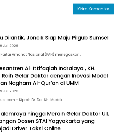
 Dilantik, Joncik Siap Maju Pilgub Sumsel
9 Juli 2026
 Partai Amanat Nasional (PAN) menegaskan…
santren Al-Ittifaqiah Indralaya , KH.
i Raih Gelar Doktor dengan Inovasi Model
ran Nagham Al-Qur’an di UMM
9 Juli 2026
si.com – Kiprah Dr. Drs. KH. Mudrik…
Palemraya hingga Meraih Gelar Doktor UII,
uangan Dosen STAI Yogyakarta yang
adi Driver Taksi Online