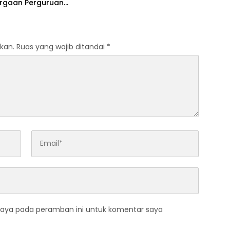
rgaan Perguruan
Responsif Gender
kat Pratama
kan.
Ruas yang wajib ditandai
*
saya pada peramban ini untuk komentar saya