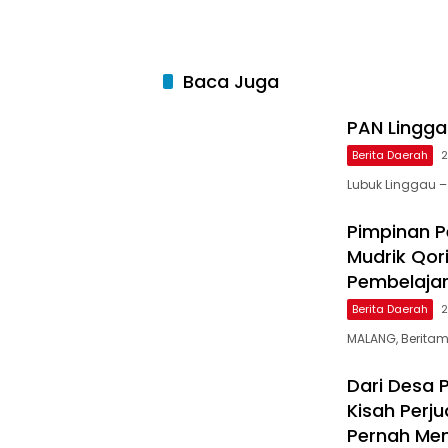
Baca Juga
PAN Linggau
Berita Daerah
2
Lubuk Linggau –
Pimpinan Pe
Mudrik Qor
Pembelaja
Berita Daerah
2
MALANG, Beritamu
Dari Desa 
Kisah Perj
Pernah Menj