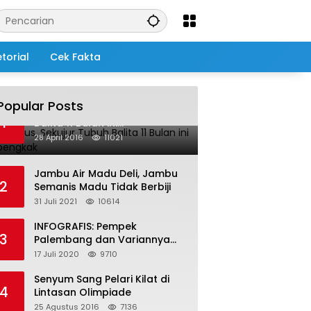
torial
Cek Fakta
Popular Posts
Salah Infus, Sekujur Tubuh
1
Balita 11 Bulan ini
Membengkak
28 April 2016
11021
Jambu Air Madu Deli, Jambu
2
Semanis Madu Tidak Berbiji
31 Juli 2021
10614
INFOGRAFIS: Pempek
3
Palembang dan Variannya
yang Melegenda
17 Juli 2020
9710
Senyum Sang Pelari Kilat di
4
Lintasan Olimpiade
25 Agustus 2016
7136