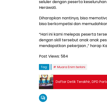
seluler dengan peserta keseluruhan 
Herawati.
Diharapkan nantinya, bisa memotiv
bisa berkompetisi dan memudahkan
“Hari ini kami melepas peserta ters
dengan skill tersebut anak anak p
mendapatkan pekerjaan ,” harap Ka
Post Views:
584
Tag:
Muara Enim terkini
Daftar Detik Terakhir, DPD Part