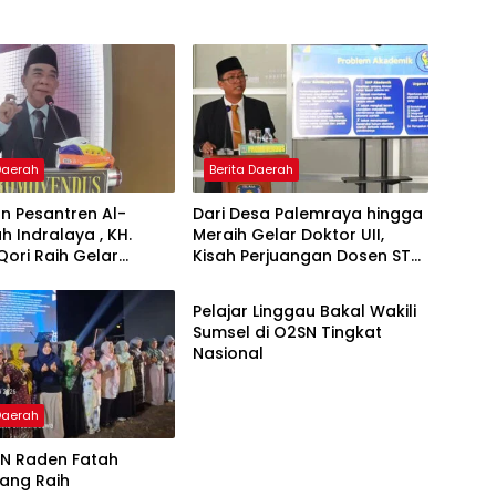
 Daerah
Berita Daerah
n Pesantren Al-
Dari Desa Palemraya hingga
ah Indralaya , KH.
Meraih Gelar Doktor UII,
Qori Raih Gelar
Kisah Perjuangan Dosen STAI
Berita Daerah
dengan Inovasi
Yogyakarta yang Pernah
Pembelajaran
Menjadi Driver Taksi Online
Pelajar Linggau Bakal Wakili
 Al-Qur’an di UMM
Sumsel di O2SN Tingkat
Nasional
 Daerah
IN Raden Fatah
ang Raih