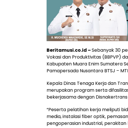
Beritamusi.co.id –
Sebanyak 30 pes
Vokasi dan Produktivitas (BBPVP) da
Kabupaten Muara Enim Sumatera Se
Pamapersada Nusantara BTSJ – MTBU
Kepala Dinas Tenaga Kerja dan Trans
merupakan program serta difasilit
bekerjasama dengan Disnakertrans
“Peserta pelatihan kerja meliputi bi
media, instalasi fiber optik, pema
pengoperasian industrial, perakitan k