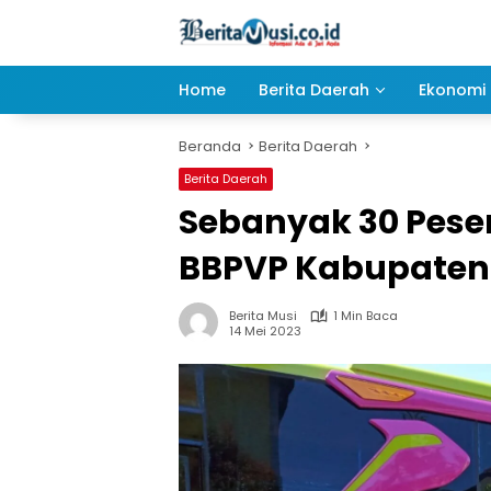
Langsung
ke
konten
Home
Berita Daerah
Ekonomi 
Beranda
Berita Daerah
Berita Daerah
Sebanyak 30 Pese
BBPVP Kabupaten 
Berita Musi
1 Min Baca
14 Mei 2023