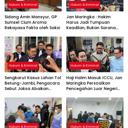
Hukum & Kriminal
Hukum & Kriminal
Sidang Amin Mansyur, GP
Jan Maringka : Hakim
Sumsel Cium Aroma
Harus Jadi Tumpuan
Rekayasa Fakta oleh Saksi
Keadilan, Bukan Sarana
Pembenaran Ketidakadilan
Hukum & Kriminal
Hukum & Kriminal
Sengkarut Kasus Lahan Tol
Haji Halim Masuk ICCU, Jan
Betung-Jambi, Pengacara
Maringka Persoalkan
Sebut Jaksa Abaikan
Pencegahan Luar Negeri
Mekanisme Administrasi
oleh Jaksa
PSN
Hukum & Kriminal
Hukum & Kriminal