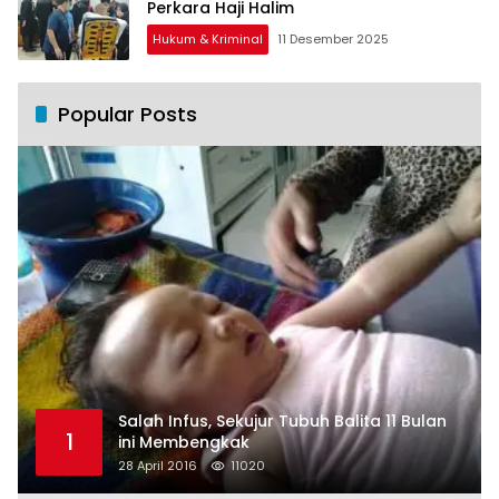
Perkara Haji Halim
Hukum & Kriminal
11 Desember 2025
Popular Posts
Salah Infus, Sekujur Tubuh Balita 11 Bulan
1
ini Membengkak
28 April 2016
11020