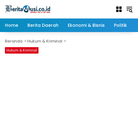
Langsung
ke
konten
Home
Berita Daerah
Ekonomi & Bisnis
Politik
Beranda
Hukum & Kriminal
Hukum & Kriminal