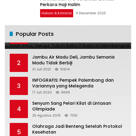
Perkara Haji Halim
Hukum & Kriminal
11 Desember 2025
Salah Infus, Sekujur Tubuh Balita 11 Bulan
Popular Posts
1
ini Membengkak
28 April 2016
11019
Jambu Air Madu Deli, Jambu Semanis
2
Madu Tidak Berbiji
31 Juli 2021
10614
INFOGRAFIS: Pempek Palembang dan
3
Variannya yang Melegenda
17 Juli 2020
9699
Senyum Sang Pelari Kilat di Lintasan
4
Olimpiade
25 Agustus 2016
7136
Olahraga Jadi Benteng Setelah Protokol
5
Kesehatan