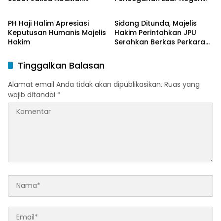
Hukum & Kriminal
Hukum & Kriminal
Mekanisme Administrasi
oleh Jaksa
PSN
PH Haji Halim Apresiasi
Sidang Ditunda, Majelis
Keputusan Humanis Majelis
Hakim Perintahkan JPU
Hakim
Serahkan Berkas Perkara
Haji Halim
Tinggalkan Balasan
Alamat email Anda tidak akan dipublikasikan.
Ruas yang
wajib ditandai
*