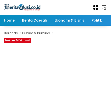
Langsung
ke
konten
Home
Berita Daerah
Ekonomi & Bisnis
Politik
Beranda
Hukum & Kriminal
Hukum & Kriminal