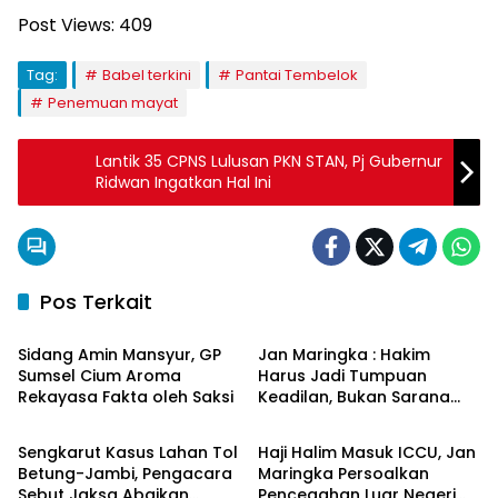
Post Views:
409
Tag:
Babel terkini
Pantai Tembelok
Penemuan mayat
Lantik 35 CPNS Lulusan PKN STAN, Pj Gubernur
Ridwan Ingatkan Hal Ini
Pos Terkait
Hukum & Kriminal
Hukum & Kriminal
Sidang Amin Mansyur, GP
Jan Maringka : Hakim
Sumsel Cium Aroma
Harus Jadi Tumpuan
Rekayasa Fakta oleh Saksi
Keadilan, Bukan Sarana
Hukum & Kriminal
Hukum & Kriminal
Pembenaran Ketidakadilan
Sengkarut Kasus Lahan Tol
Haji Halim Masuk ICCU, Jan
Betung-Jambi, Pengacara
Maringka Persoalkan
Sebut Jaksa Abaikan
Pencegahan Luar Negeri