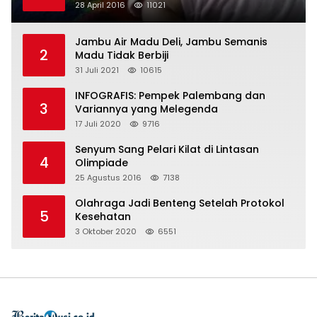
28 April 2016
11021
Jambu Air Madu Deli, Jambu Semanis
2
Madu Tidak Berbiji
31 Juli 2021
10615
INFOGRAFIS: Pempek Palembang dan
3
Variannya yang Melegenda
17 Juli 2020
9716
Senyum Sang Pelari Kilat di Lintasan
4
Olimpiade
25 Agustus 2016
7138
Olahraga Jadi Benteng Setelah Protokol
5
Kesehatan
3 Oktober 2020
6551