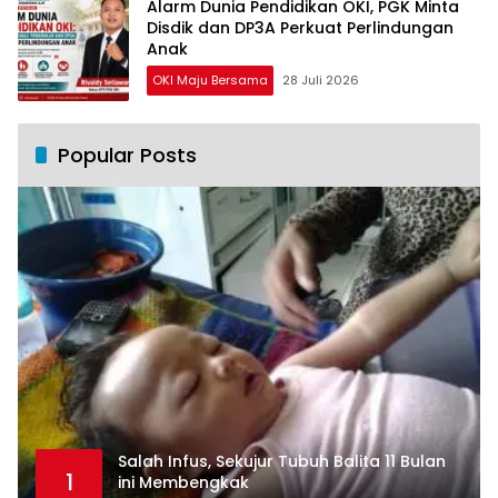
Alarm Dunia Pendidikan OKI, PGK Minta
Disdik dan DP3A Perkuat Perlindungan
Anak
OKI Maju Bersama
28 Juli 2026
Popular Posts
Salah Infus, Sekujur Tubuh Balita 11 Bulan
1
ini Membengkak