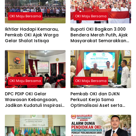
OKI Maju Bersama
OKI Maju Bersama
Ikhtiar Hadapi Kemarau,
Bupati OKI Bagikan 3.000
Pemkab OKI Ajak Warga
Bendera Merah Putih, Ajak
Gelar Shalat Istisqa
Masyarakat Semarakkan
HUT ke-81 RI
OKI Maju Bersama
OKI Maju Bersama
DPC PDIP OKI Gelar
Pemkab OKI dan DJKN
Wawasan Kebangsaan,
Perkuat Kerja Sama
Jadikan Kudatuli Inspirasi
Optimalisasi Aset serta
Perjuangan Demokrasi
Piutang Daerah