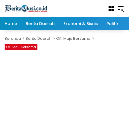
Langsung
ke
konten
Home
Berita Daerah
Ekonomi & Bisnis
Politik
Beranda
Berita Daerah
OKI Maju Bersama
OKI Maju Bersama