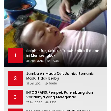
Salah Infus, Sekujur Tubuh Balita 11 Bulan
1
ini Membengkak
28 April 2016
11026
Jambu Air Madu Deli, Jambu Semanis
2
Madu Tidak Berbiji
31 Juli 2021
10616
INFOGRAFIS: Pempek Palembang dan
3
Variannya yang Melegenda
17 Juli 2020
9732