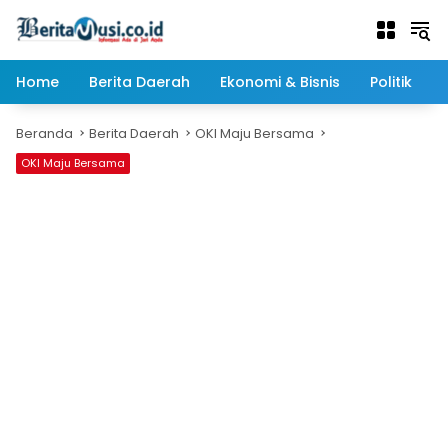
Langsung
ke
konten
Home
Berita Daerah
Ekonomi & Bisnis
Politik
Beranda
Berita Daerah
OKI Maju Bersama
OKI Maju Bersama