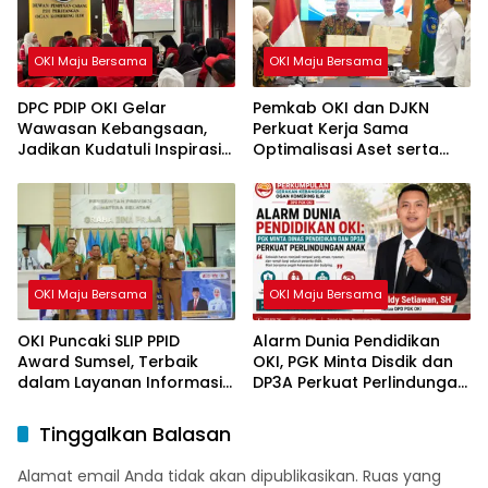
OKI Maju Bersama
OKI Maju Bersama
DPC PDIP OKI Gelar
Pemkab OKI dan DJKN
Wawasan Kebangsaan,
Perkuat Kerja Sama
Jadikan Kudatuli Inspirasi
Optimalisasi Aset serta
Perjuangan Demokrasi
Piutang Daerah
OKI Maju Bersama
OKI Maju Bersama
OKI Puncaki SLIP PPID
Alarm Dunia Pendidikan
Award Sumsel, Terbaik
OKI, PGK Minta Disdik dan
dalam Layanan Informasi
DP3A Perkuat Perlindungan
Publik
Anak
Tinggalkan Balasan
Alamat email Anda tidak akan dipublikasikan.
Ruas yang