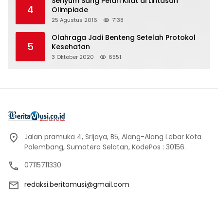
Senyum Sang Pelari Kilat di Lintasan
4
Olimpiade
25 Agustus 2016
7138
Olahraga Jadi Benteng Setelah Protokol
5
Kesehatan
3 Oktober 2020
6551
Jalan pramuka 4, Srijaya, B5, Alang-Alang Lebar Kota
Palembang, Sumatera Selatan, KodePos : 30156.
07115711330
redaksi.beritamusi@gmail.com