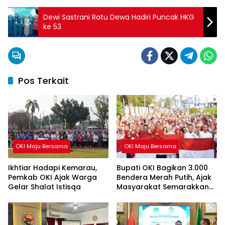
Dewi Sastrani Ratu Dewa Hadiri Puncak HKG
ke 53
Pos Terkait
OKI Maju Bersama
OKI Maju Bersama
Ikhtiar Hadapi Kemarau,
Bupati OKI Bagikan 3.000
Pemkab OKI Ajak Warga
Bendera Merah Putih, Ajak
Gelar Shalat Istisqa
Masyarakat Semarakkan
HUT ke-81 RI