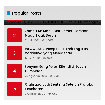
Salah Infus, Sekujur Tubuh Balita 11 Bulan
Popular Posts
1
ini Membengkak
28 April 2016
11022
Jambu Air Madu Deli, Jambu Semanis
2
Madu Tidak Berbiji
31 Juli 2021
10615
INFOGRAFIS: Pempek Palembang dan
3
Variannya yang Melegenda
17 Juli 2020
9719
Senyum Sang Pelari Kilat di Lintasan
4
Olimpiade
25 Agustus 2016
7138
Olahraga Jadi Benteng Setelah Protokol
5
Kesehatan
3 Oktober 2020
6551