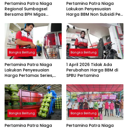
Pertamina Patra Niaga
Pertamina Patra Niaga
Regional Sumbagsel
Lakukan Penyesuaian
Bersama BPH Migas
Harga BBM Non Subsidi Per
Perkuat Pengawasan
1 Juli 2026
Penyaluran BBM Subsidi
bagi Nelayan melalui
Aplikasi XSTAR
Bangka Belitung
Bangka Belitung
Pertamina Patra Niaga
1 April 2026 Tidak Ada
Lakukan Penyesuaian
Perubahan Harga BBM di
Harga Pertamax Series,
SPBU Pertamina
Harga Pertalite dan Solar
Subsidi Tetap
Bangka Belitung
Bangka Belitung
Pertamina Patra Niaga
Pertamina Patra Niaga