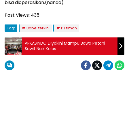
bisa dioperasikan.(nanda)
Post Views:
435
Tag:
Babel terkini
PT timah
APKASINDO Diyakini Mampu Bawa Petani
Sawit Naik Kelas