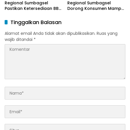
Regional Sumbagsel
Regional Sumbagsel
Pastikan Ketersediaan BBM
Dorong Konsumen Mampu
dan LPG pada Masa
Beralih ke Bright Gas
Ramadan dan Menjelang
Melalui Program Trade In
Tinggalkan Balasan
Idulfitri
di Belitung Timur
Alamat email Anda tidak akan dipublikasikan.
Ruas yang
wajib ditandai
*