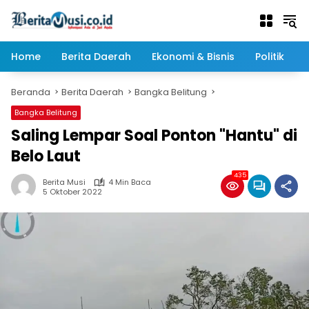
Langsung
ke
konten
Home
Berita Daerah
Ekonomi & Bisnis
Politik
Beranda
Berita Daerah
Bangka Belitung
Bangka Belitung
Saling Lempar Soal Ponton "Hantu" di
Belo Laut
435
Berita Musi
4 Min Baca
5 Oktober 2022