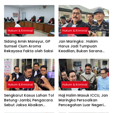
Hukum & Kriminal
Hukum & Kriminal
Sidang Amin Mansyur, GP
Jan Maringka : Hakim
Sumsel Cium Aroma
Harus Jadi Tumpuan
Rekayasa Fakta oleh Saksi
Keadilan, Bukan Sarana
Pembenaran Ketidakadilan
Hukum & Kriminal
Hukum & Kriminal
Sengkarut Kasus Lahan Tol
Haji Halim Masuk ICCU, Jan
Betung-Jambi, Pengacara
Maringka Persoalkan
Sebut Jaksa Abaikan
Pencegahan Luar Negeri
Mekanisme Administrasi
oleh Jaksa