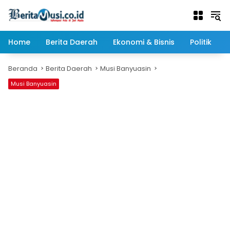
Langsung
ke
konten
Home
Berita Daerah
Ekonomi & Bisnis
Politik
Beranda
Berita Daerah
Musi Banyuasin
Musi Banyuasin