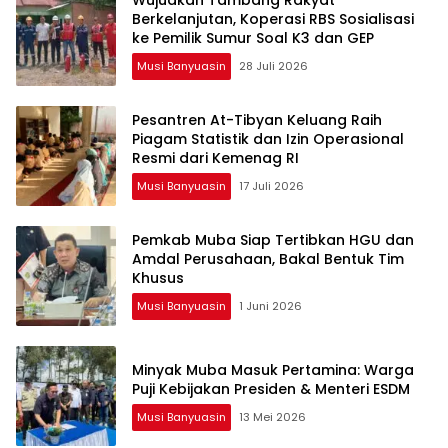
Wujudkan Tambang Rakyat
Berkelanjutan, Koperasi RBS Sosialisasi
ke Pemilik Sumur Soal K3 dan GEP
Musi Banyuasin
28 Juli 2026
Pesantren At-Tibyan Keluang Raih
Piagam Statistik dan Izin Operasional
Resmi dari Kemenag RI
Musi Banyuasin
17 Juli 2026
Pemkab Muba Siap Tertibkan HGU dan
Amdal Perusahaan, Bakal Bentuk Tim
Khusus
Musi Banyuasin
1 Juni 2026
Minyak Muba Masuk Pertamina: Warga
Puji Kebijakan Presiden & Menteri ESDM
Musi Banyuasin
13 Mei 2026