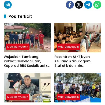
Pos Terkait
Musi Banyuasin
Musi Banyuasin
Wujudkan Tambang
Pesantren At-Tibyan
Rakyat Berkelanjutan,
Keluang Raih Piagam
Koperasi RBS Sosialisasi ke
Statistik dan Izin
Pemilik Sumur Soal K3 dan
Operasional Resmi dari
GEP
Kemenag RI
Musi Banyuasin
Musi Banyuasin