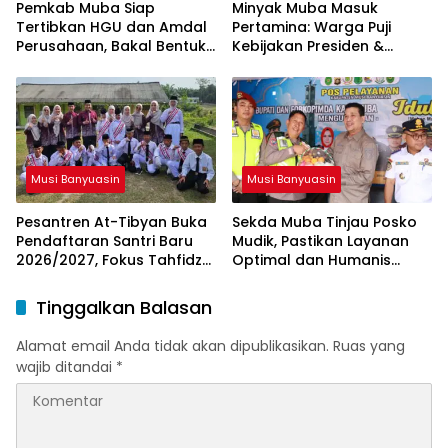
Pemkab Muba Siap
Minyak Muba Masuk
Tertibkan HGU dan Amdal
Pertamina: Warga Puji
Perusahaan, Bakal Bentuk
Kebijakan Presiden &
Tim Khusus
Menteri ESDM
Musi Banyuasin
Musi Banyuasin
Pesantren At-Tibyan Buka
Sekda Muba Tinjau Posko
Pendaftaran Santri Baru
Mudik, Pastikan Layanan
2026/2027, Fokus Tahfidz
Optimal dan Humanis
dan Karakter Islami
untuk Pemudik
Tinggalkan Balasan
Alamat email Anda tidak akan dipublikasikan.
Ruas yang
wajib ditandai
*