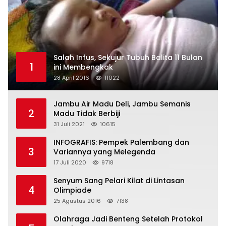
Salah Infus, Sekujur Tubuh Balita 11 Bulan
1
ini Membengkak
28 April 2016
11022
Jambu Air Madu Deli, Jambu Semanis
2
Madu Tidak Berbiji
31 Juli 2021
10615
INFOGRAFIS: Pempek Palembang dan
3
Variannya yang Melegenda
17 Juli 2020
9718
Senyum Sang Pelari Kilat di Lintasan
4
Olimpiade
25 Agustus 2016
7138
Olahraga Jadi Benteng Setelah Protokol