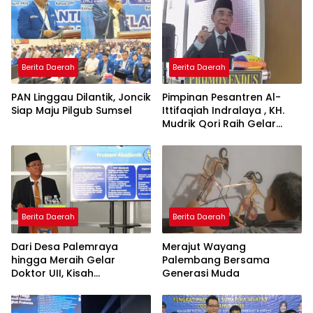
Berita Daerah
Berita Daerah
PAN Linggau Dilantik, Joncik
Pimpinan Pesantren Al-
Siap Maju Pilgub Sumsel
Ittifaqiah Indralaya , KH.
Mudrik Qori Raih Gelar
Doktor dengan Inovasi
Model Pembelajaran
Nagham Al-Qur’an di UMM
Berita Daerah
Berita Daerah
Dari Desa Palemraya
Merajut Wayang
hingga Meraih Gelar
Palembang Bersama
Doktor UII, Kisah
Generasi Muda
Perjuangan Dosen STAI
Yogyakarta yang Pernah
Menjadi Driver Taksi Online