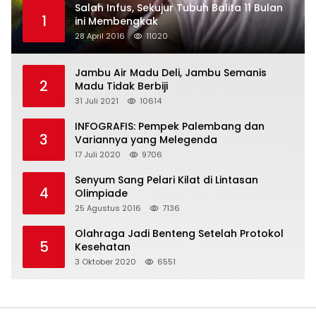
Salah Infus, Sekujur Tubuh Balita 11 Bulan
1
ini Membengkak
28 April 2016
11020
Jambu Air Madu Deli, Jambu Semanis
2
Madu Tidak Berbiji
31 Juli 2021
10614
INFOGRAFIS: Pempek Palembang dan
3
Variannya yang Melegenda
17 Juli 2020
9706
Senyum Sang Pelari Kilat di Lintasan
4
Olimpiade
25 Agustus 2016
7136
Olahraga Jadi Benteng Setelah Protokol
5
Kesehatan
3 Oktober 2020
6551