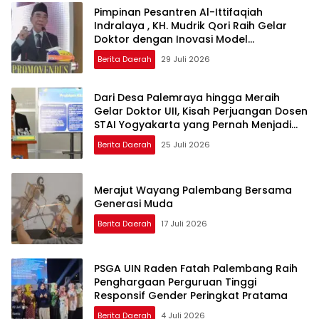
Pimpinan Pesantren Al-Ittifaqiah
Indralaya , KH. Mudrik Qori Raih Gelar
Doktor dengan Inovasi Model
Pembelajaran Nagham Al-Qur’an di UMM
Berita Daerah
29 Juli 2026
Dari Desa Palemraya hingga Meraih
Gelar Doktor UII, Kisah Perjuangan Dosen
STAI Yogyakarta yang Pernah Menjadi
Driver Taksi Online
Berita Daerah
25 Juli 2026
Merajut Wayang Palembang Bersama
Generasi Muda
Berita Daerah
17 Juli 2026
PSGA UIN Raden Fatah Palembang Raih
Penghargaan Perguruan Tinggi
Responsif Gender Peringkat Pratama
Berita Daerah
4 Juli 2026