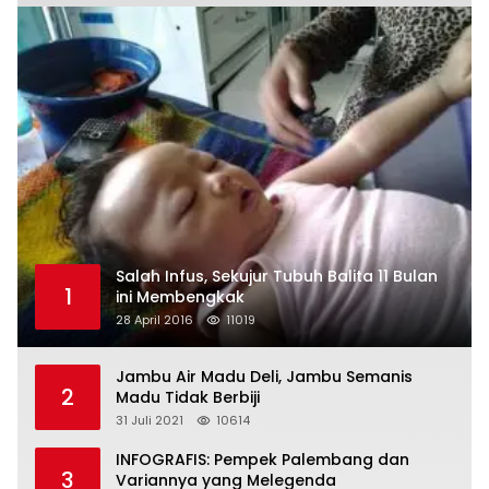
Salah Infus, Sekujur Tubuh Balita 11 Bulan
1
ini Membengkak
28 April 2016
11019
Jambu Air Madu Deli, Jambu Semanis
2
Madu Tidak Berbiji
31 Juli 2021
10614
INFOGRAFIS: Pempek Palembang dan
3
Variannya yang Melegenda