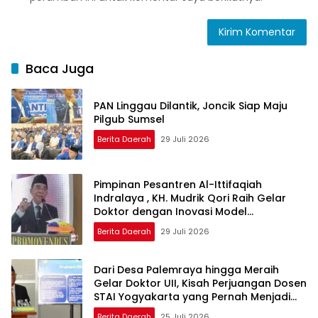
Baca Juga
PAN Linggau Dilantik, Joncik Siap Maju
Pilgub Sumsel
Berita Daerah
29 Juli 2026
Pimpinan Pesantren Al-Ittifaqiah
Indralaya , KH. Mudrik Qori Raih Gelar
Doktor dengan Inovasi Model
Pembelajaran Nagham Al-Qur’an di UMM
Berita Daerah
29 Juli 2026
Dari Desa Palemraya hingga Meraih
Gelar Doktor UII, Kisah Perjuangan Dosen
STAI Yogyakarta yang Pernah Menjadi
Driver Taksi Online
Berita Daerah
25 Juli 2026