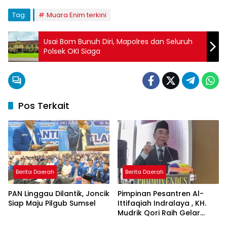
Tag:
Muara Enim terkini
Usai Bom Bunuh Diri, Mapolres dan Seluruh
Polsek OKI Siaga
Pos Terkait
Berita Daerah
Berita Daerah
PAN Linggau Dilantik, Joncik
Pimpinan Pesantren Al-
Siap Maju Pilgub Sumsel
Ittifaqiah Indralaya , KH.
Mudrik Qori Raih Gelar
Doktor dengan Inovasi