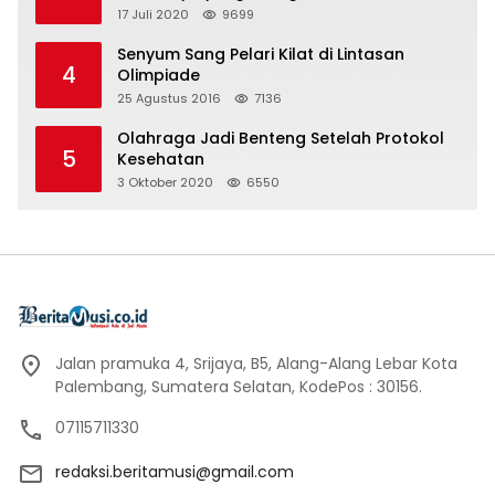
17 Juli 2020
9699
Senyum Sang Pelari Kilat di Lintasan
4
Olimpiade
25 Agustus 2016
7136
Olahraga Jadi Benteng Setelah Protokol
5
Kesehatan
3 Oktober 2020
6550
Jalan pramuka 4, Srijaya, B5, Alang-Alang Lebar Kota
Palembang, Sumatera Selatan, KodePos : 30156.
07115711330
redaksi.beritamusi@gmail.com