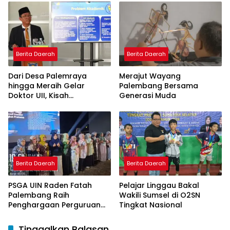
Model Pembelajaran
Nagham Al-Qur’an di UMM
Berita Daerah
Berita Daerah
Dari Desa Palemraya
Merajut Wayang
hingga Meraih Gelar
Palembang Bersama
Doktor UII, Kisah
Generasi Muda
Perjuangan Dosen STAI
Yogyakarta yang Pernah
Menjadi Driver Taksi Online
Berita Daerah
Berita Daerah
PSGA UIN Raden Fatah
Pelajar Linggau Bakal
Palembang Raih
Wakili Sumsel di O2SN
Penghargaan Perguruan
Tingkat Nasional
Tinggi Responsif Gender
Peringkat Pratama
Tinggalkan Balasan