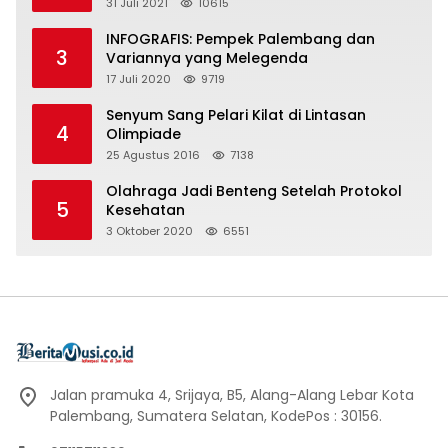
31 Juli 2021
10615
INFOGRAFIS: Pempek Palembang dan
3
Variannya yang Melegenda
17 Juli 2020
9719
Senyum Sang Pelari Kilat di Lintasan
4
Olimpiade
25 Agustus 2016
7138
Olahraga Jadi Benteng Setelah Protokol
5
Kesehatan
3 Oktober 2020
6551
Jalan pramuka 4, Srijaya, B5, Alang-Alang Lebar Kota
Palembang, Sumatera Selatan, KodePos : 30156.