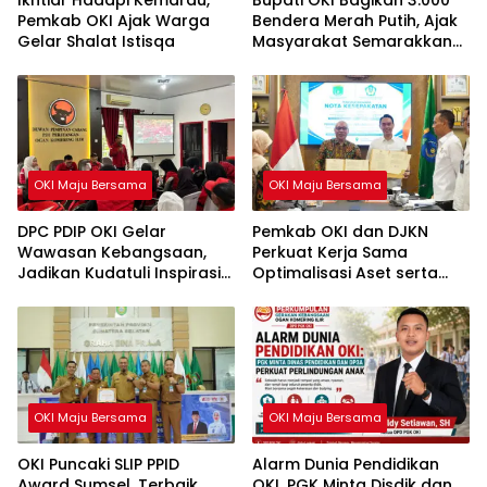
Pemkab OKI Ajak Warga
Bendera Merah Putih, Ajak
Gelar Shalat Istisqa
Masyarakat Semarakkan
HUT ke-81 RI
OKI Maju Bersama
OKI Maju Bersama
DPC PDIP OKI Gelar
Pemkab OKI dan DJKN
Wawasan Kebangsaan,
Perkuat Kerja Sama
Jadikan Kudatuli Inspirasi
Optimalisasi Aset serta
Perjuangan Demokrasi
Piutang Daerah
OKI Maju Bersama
OKI Maju Bersama
OKI Puncaki SLIP PPID
Alarm Dunia Pendidikan
Award Sumsel, Terbaik
OKI, PGK Minta Disdik dan