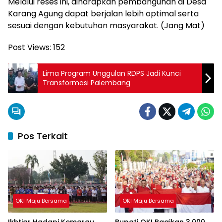
Melalui reses ini, diharapkan pembangunan di Desa
Karang Agung dapat berjalan lebih optimal serta
sesuai dengan kebutuhan masyarakat. (Jang Mat)
Post Views:
152
Lima Program Unggulan RDPS Jadi Kunci
Transformasi Palembang
Pos Terkait
OKI Maju Bersama
OKI Maju Bersama
Ikhtiar Hadapi Kemarau,
Bupati OKI Bagikan 3.000