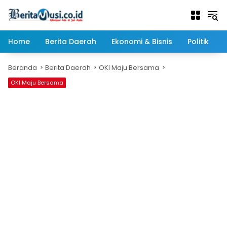
Langsung
ke
konten
Home
Berita Daerah
Ekonomi & Bisnis
Politik
Beranda
Berita Daerah
OKI Maju Bersama
OKI Maju Bersama