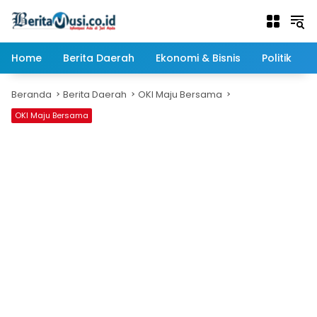
Langsung
ke
konten
Home
Berita Daerah
Ekonomi & Bisnis
Politik
Beranda
Berita Daerah
OKI Maju Bersama
OKI Maju Bersama