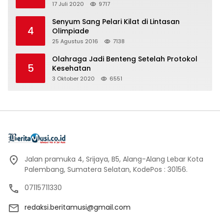
17 Juli 2020
9717
Senyum Sang Pelari Kilat di Lintasan
4
Olimpiade
25 Agustus 2016
7138
Olahraga Jadi Benteng Setelah Protokol
5
Kesehatan
3 Oktober 2020
6551
Jalan pramuka 4, Srijaya, B5, Alang-Alang Lebar Kota
Palembang, Sumatera Selatan, KodePos : 30156.
07115711330
redaksi.beritamusi@gmail.com