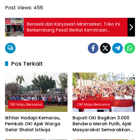
Post Views:
456
Berawal dari Karyawan Minimarket, Toko Ini
Berkembang Pesat Berkat Kemitraan
Dengan AgenBRILink
Pos Terkait
OKI Maju Bersama
OKI Maju Bersama
Ikhtiar Hadapi Kemarau,
Bupati OKI Bagikan 3.000
Pemkab OKI Ajak Warga
Bendera Merah Putih, Ajak
Gelar Shalat Istisqa
Masyarakat Semarakkan
HUT ke-81 RI