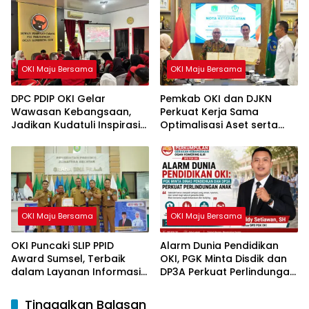
OKI Maju Bersama
OKI Maju Bersama
DPC PDIP OKI Gelar
Pemkab OKI dan DJKN
Wawasan Kebangsaan,
Perkuat Kerja Sama
Jadikan Kudatuli Inspirasi
Optimalisasi Aset serta
Perjuangan Demokrasi
Piutang Daerah
OKI Maju Bersama
OKI Maju Bersama
OKI Puncaki SLIP PPID
Alarm Dunia Pendidikan
Award Sumsel, Terbaik
OKI, PGK Minta Disdik dan
dalam Layanan Informasi
DP3A Perkuat Perlindungan
Publik
Anak
Tinggalkan Balasan