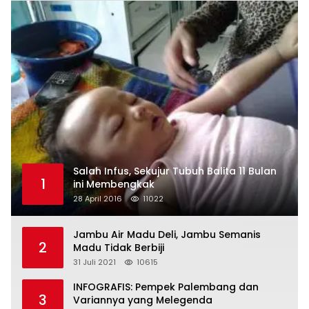
Salah Infus, Sekujur Tubuh Balita 11 Bulan
1
ini Membengkak
28 April 2016
11022
Jambu Air Madu Deli, Jambu Semanis
2
Madu Tidak Berbiji
31 Juli 2021
10615
INFOGRAFIS: Pempek Palembang dan
3
Variannya yang Melegenda