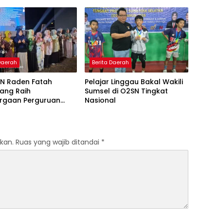
dengan Inovasi
Yogyakarta yang Pernah
Pembelajaran
Menjadi Driver Taksi Online
 Al-Qur’an di UMM
 Daerah
Berita Daerah
IN Raden Fatah
Pelajar Linggau Bakal Wakili
ang Raih
Sumsel di O2SN Tingkat
rgaan Perguruan
Nasional
Responsif Gender
kat Pratama
kan.
Ruas yang wajib ditandai
*