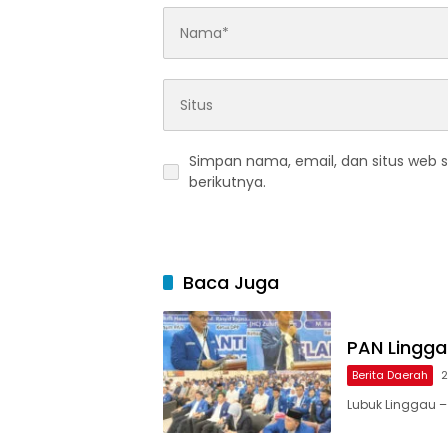
Simpan nama, email, dan situs web 
berikutnya.
Baca Juga
PAN Linggau
Berita Daerah
2
Lubuk Linggau –