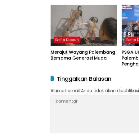
Doktor 
Model 
Nagham
Berita Daerah
Berita
Merajut Wayang Palembang
PSGA U
Bersama Generasi Muda
Palemb
Pengha
Tinggi 
Pering
Tinggalkan Balasan
Alamat email Anda tidak akan dipublikasi