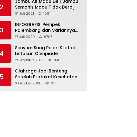
Jambu Air Madu Deli, Jambu
2
Semanis Madu Tidak Berbiji
31 Juli 2021
10614
INFOGRAFIS: Pempek
3
Palembang dan Variannya
yang Melegenda
17 Juli 2020
9705
Senyum Sang Pelari Kilat di
4
Lintasan Olimpiade
25 Agustus 2016
7136
Olahraga Jadi Benteng
5
Setelah Protokol Kesehatan
3 Oktober 2020
6551