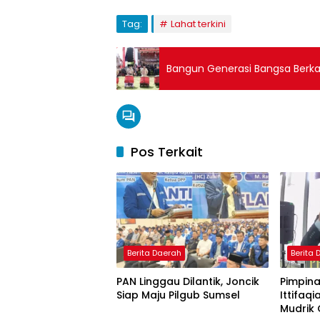
Tag:
Lahat terkini
Bangun Generasi Bangsa Berkara
Pos Terkait
Berita Daerah
Berita
PAN Linggau Dilantik, Joncik
Pimpina
Siap Maju Pilgub Sumsel
Ittifaqi
Mudrik 