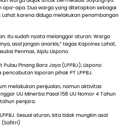
lan warga diajak untuk bermediasi. Sayangnya
an apa-apa. Dua warga yang ditetapkan sebagai
res Lahat karena diduga melakukan penambangan
kan. Itu sudah nyata melanggar aturan. Warga
ya, asal jangan anarkis,” tegas Kapolres Lahat,
subsi Penmas, Aiplu Lispono.
at Pulau Pinang Bara Jaya (LPPBJ), Lispono
a pencabutan laporan pihak PT LPPBJ.
m melakukan penjualan, namun aktivitas
ggar UU Minerba Pasal 158 UU Nomor 4 Tahun
tahun penjara.
PBJ. Sesuai aturan, kita tidak mungkin asal
Safitri)