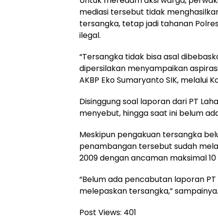
Untuk meredam aksi warga, perwaki
mediasi tersebut tidak menghasilk
tersangka, tetap jadi tahanan Pol
ilegal.
“Tersangka tidak bisa asal dibebas
dipersilakan menyampaikan aspirasin
AKBP Eko Sumaryanto SIK, melalui Ka
Disinggung soal laporan dari PT Lah
menyebut, hingga saat ini belum ad
Meskipun pengakuan tersangka belu
penambangan tersebut sudah melan
2009 dengan ancaman maksimal 10 
“Belum ada pencabutan laporan PT LP
melepaskan tersangka,” sampainya. (
Post Views:
401