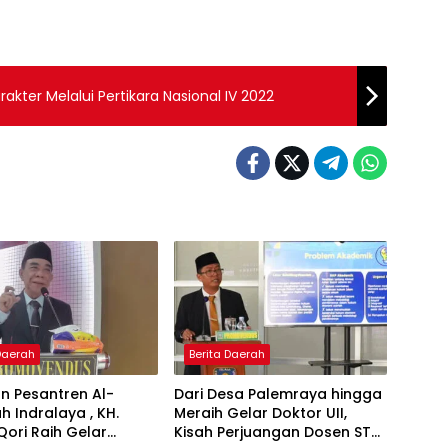
kter Melalui Pertikara Nasional IV 2022
 Daerah
Berita Daerah
n Pesantren Al-
Dari Desa Palemraya hingga
ah Indralaya , KH.
Meraih Gelar Doktor UII,
Qori Raih Gelar
Kisah Perjuangan Dosen STAI