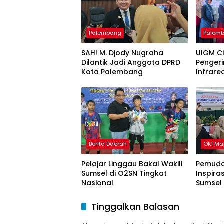
Palembang
Palem
SAH! M. Djody Nugraha
UIGM C
Dilantik Jadi Anggota DPRD
Pengeri
Kota Palembang
Infrare
Gondok
Berita Daerah
OKI Ma
Pelajar Linggau Bakal Wakili
Pemuda
Sumsel di O2SN Tingkat
Inspira
Nasional
Sumsel
Tinggalkan Balasan