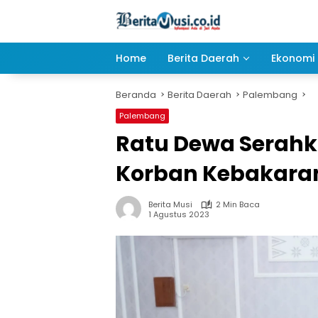
Langsung
ke
konten
Home
Berita Daerah
Ekonomi 
Beranda
Berita Daerah
Palembang
Palembang
Ratu Dewa Serah
Korban Kebakaran d
Berita Musi
2 Min Baca
1 Agustus 2023