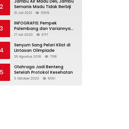
Jambu Air Madu Deli, Jambu
2
Semanis Madu Tidak Berbiji
31 Juli 2021
10615
INFOGRAFIS: Pempek
3
Palembang dan Variannya
yang Melegenda
17 Juli 2020
9717
Senyum Sang Pelari Kilat di
4
Lintasan Olimpiade
25 Agustus 2016
7138
Olahraga Jadi Benteng
5
Setelah Protokol Kesehatan
3 Oktober 2020
6551