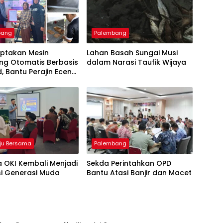
bang
Palembang
iptakan Mesin
Lahan Basah Sungai Musi
ng Otomatis Berbasis
dalam Narasi Taufik Wijaya
d, Bantu Perajin Eceng
 di Pulau Kemaro
ju Bersama
Palembang
 OKI Kembali Menjadi
Sekda Perintahkan OPD
si Generasi Muda
Bantu Atasi Banjir dan Macet