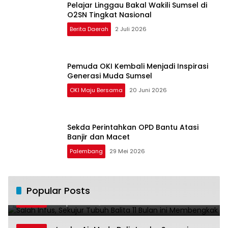
Pelajar Linggau Bakal Wakili Sumsel di
O2SN Tingkat Nasional
Berita Daerah
2 Juli 2026
Pemuda OKI Kembali Menjadi Inspirasi
Generasi Muda Sumsel
OKI Maju Bersama
20 Juni 2026
Sekda Perintahkan OPD Bantu Atasi
Banjir dan Macet
Palembang
29 Mei 2026
Salah Infus, Sekujur Tubuh Balita 11 Bulan
Popular Posts
1
ini Membengkak
28 April 2016
11026