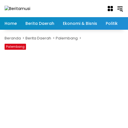
Langsung
ke
konten
Home
Berita Daerah
Ekonomi & Bisnis
Politik
Beranda
Berita Daerah
Palembang
Palembang