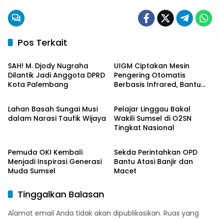
Pos Terkait
Palembang
Palembang
SAH! M. Djody Nugraha
UIGM Ciptakan Mesin
Dilantik Jadi Anggota DPRD
Pengering Otomatis
Kota Palembang
Berbasis Infrared, Bantu
Palembang
Berita Daerah
Perajin Eceng Gondok di
Pulau Kemaro
Lahan Basah Sungai Musi
Pelajar Linggau Bakal
dalam Narasi Taufik Wijaya
Wakili Sumsel di O2SN
Tingkat Nasional
OKI Maju Bersama
Palembang
Pemuda OKI Kembali
Sekda Perintahkan OPD
Menjadi Inspirasi Generasi
Bantu Atasi Banjir dan
Muda Sumsel
Macet
Tinggalkan Balasan
Alamat email Anda tidak akan dipublikasikan.
Ruas yang