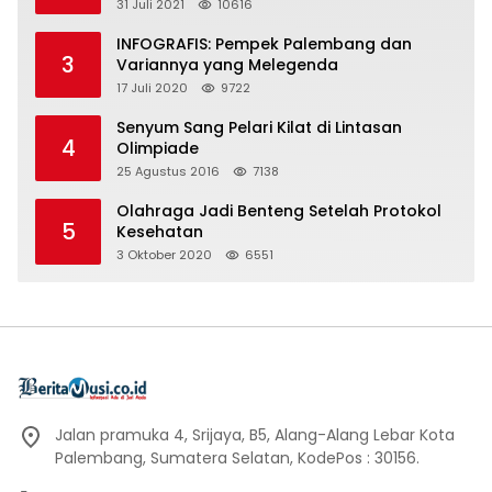
31 Juli 2021
10616
INFOGRAFIS: Pempek Palembang dan
3
Variannya yang Melegenda
17 Juli 2020
9722
Senyum Sang Pelari Kilat di Lintasan
4
Olimpiade
25 Agustus 2016
7138
Olahraga Jadi Benteng Setelah Protokol
5
Kesehatan
3 Oktober 2020
6551
Jalan pramuka 4, Srijaya, B5, Alang-Alang Lebar Kota
Palembang, Sumatera Selatan, KodePos : 30156.