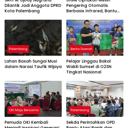
SAH! M. Djody Nugraha
UIGM Ciptakan Mesin
Dilantik Jadi Anggota DPRD
Pengering Otomatis
Kota Palembang
Berbasis Infrared, Bantu
Perajin Eceng Gondok di
Pulau Kemaro
Palembang
Berita Daerah
Lahan Basah Sungai Musi
Pelajar Linggau Bakal
dalam Narasi Taufik Wijaya
Wakili Sumsel di O2SN
Tingkat Nasional
OKI Maju Bersama
Palembang
Pemuda OKI Kembali
Sekda Perintahkan OPD
Menjadi Inspirasi Generasi
Bantu Atasi Banjir dan