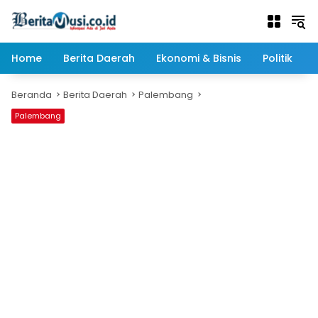
Langsung
ke
konten
Home
Berita Daerah
Ekonomi & Bisnis
Politik
Beranda
Berita Daerah
Palembang
Palembang