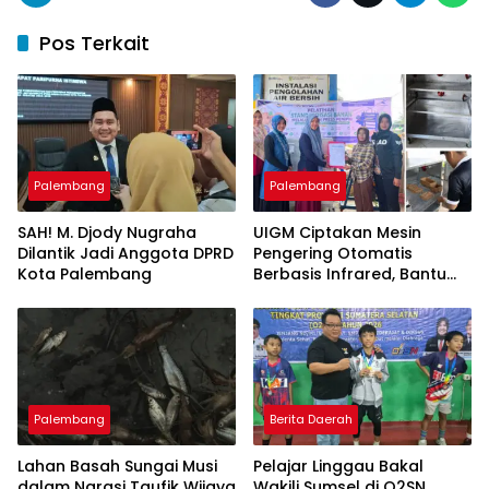
Pos Terkait
Palembang
Palembang
SAH! M. Djody Nugraha
UIGM Ciptakan Mesin
Dilantik Jadi Anggota DPRD
Pengering Otomatis
Kota Palembang
Berbasis Infrared, Bantu
Perajin Eceng Gondok di
Pulau Kemaro
Palembang
Berita Daerah
Lahan Basah Sungai Musi
Pelajar Linggau Bakal
dalam Narasi Taufik Wijaya
Wakili Sumsel di O2SN