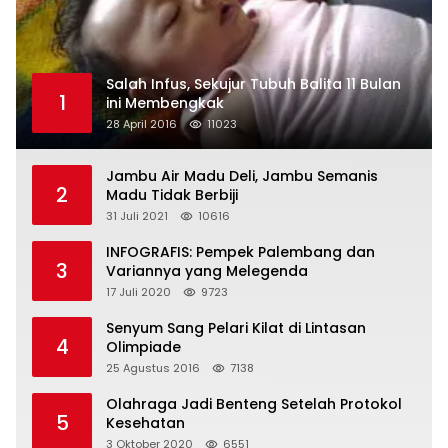
Salah Infus, Sekujur Tubuh Balita 11 Bulan
1
ini Membengkak
28 April 2016
11023
Jambu Air Madu Deli, Jambu Semanis
2
Madu Tidak Berbiji
31 Juli 2021
10616
INFOGRAFIS: Pempek Palembang dan
3
Variannya yang Melegenda
17 Juli 2020
9723
Senyum Sang Pelari Kilat di Lintasan
4
Olimpiade
25 Agustus 2016
7138
Olahraga Jadi Benteng Setelah Protokol
5
Kesehatan
3 Oktober 2020
6551