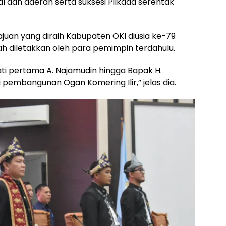
l dan daerah serta suksesi Pilkada serentak
uan yang diraih Kabupaten OKI diusia ke-79
h diletakkan oleh para pemimpin terdahulu.
ati pertama A. Najamudin hingga Bapak H.
 pembangunan Ogan Komering Ilir,” jelas dia.