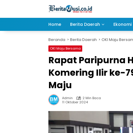
Langsung
ke
konten
Home
Berita Daerah
Ekonomi 
Beranda
Berita Daerah
OKI Maju Bersa
OKI Maju Bersama
Rapat Paripurna 
Komering Ilir ke-7
Maju
Admin
2 Min Baca
11 Oktober 2024