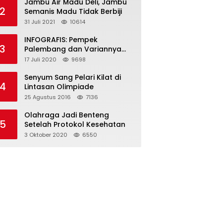
Jambu Air Madu Deli, Jambu
2
Semanis Madu Tidak Berbiji
31 Juli 2021
10614
INFOGRAFIS: Pempek
3
Palembang dan Variannya
yang Melegenda
17 Juli 2020
9698
Senyum Sang Pelari Kilat di
4
Lintasan Olimpiade
25 Agustus 2016
7136
Olahraga Jadi Benteng
5
Setelah Protokol Kesehatan
3 Oktober 2020
6550