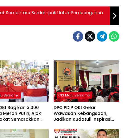
njabat Sementara Berdampak Untuk Pembangunan
ju Bersama
OKI Maju Bersama
OKI Bagikan 3.000
DPC PDIP OKI Gelar
 Merah Putih, Ajak
Wawasan Kebangsaan,
akat Semarakkan
Jadikan Kudatuli Inspirasi
81 RI
Perjuangan Demokrasi