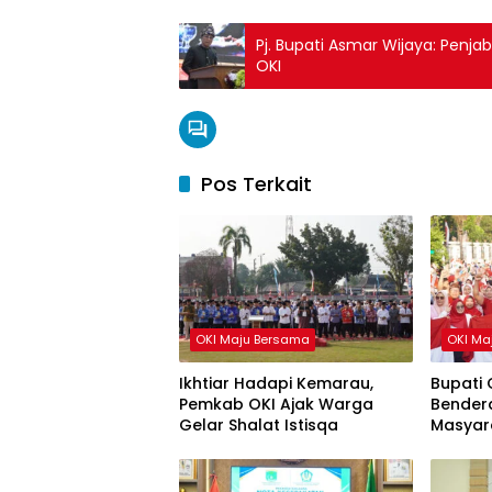
Pj. Bupati Asmar Wijaya: Pe
OKI
Pos Terkait
OKI Maju Bersama
OKI Ma
Ikhtiar Hadapi Kemarau,
Bupati 
Pemkab OKI Ajak Warga
Bendera
Gelar Shalat Istisqa
Masyar
HUT ke-