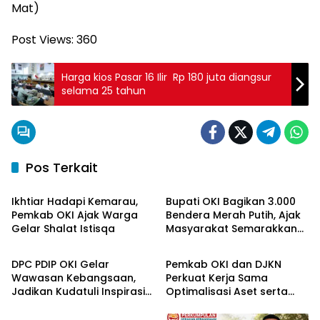
Mat)
Post Views:
360
Harga kios Pasar 16 Ilir Rp 180 juta diangsur
selama 25 tahun
Pos Terkait
OKI Maju Bersama
OKI Maju Bersama
Ikhtiar Hadapi Kemarau,
Bupati OKI Bagikan 3.000
Pemkab OKI Ajak Warga
Bendera Merah Putih, Ajak
Gelar Shalat Istisqa
Masyarakat Semarakkan
OKI Maju Bersama
OKI Maju Bersama
HUT ke-81 RI
DPC PDIP OKI Gelar
Pemkab OKI dan DJKN
Wawasan Kebangsaan,
Perkuat Kerja Sama
Jadikan Kudatuli Inspirasi
Optimalisasi Aset serta
OKI Maju Bersama
Perjuangan Demokrasi
Piutang Daerah