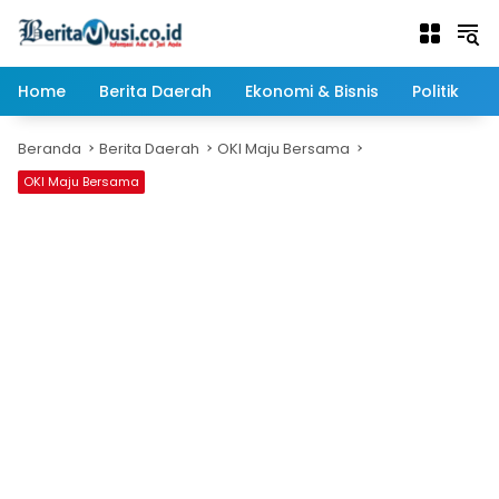
Langsung
ke
konten
Home
Berita Daerah
Ekonomi & Bisnis
Politik
Beranda
Berita Daerah
OKI Maju Bersama
OKI Maju Bersama