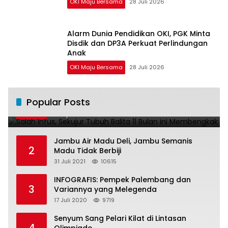
OKI Maju Bersama
28 Juli 2026
Alarm Dunia Pendidikan OKI, PGK Minta
Disdik dan DP3A Perkuat Perlindungan
Anak
OKI Maju Bersama
28 Juli 2026
Salah Infus, Sekujur Tubuh Balita 11 Bulan
Popular Posts
1
ini Membengkak
28 April 2016
11022
Jambu Air Madu Deli, Jambu Semanis
2
Madu Tidak Berbiji
31 Juli 2021
10615
INFOGRAFIS: Pempek Palembang dan
3
Variannya yang Melegenda
17 Juli 2020
9719
Senyum Sang Pelari Kilat di Lintasan
4
Olimpiade