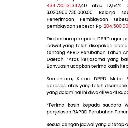
434.730.131.342
,40 atau 12,54% 
3.020.966.735.000,00 Belanja se
Penerimaan Pembiayaan sebe
pembiayaan sebesar Rp.
204.500.0
Dia berharap kepada DPRD agar pe
jadwal yang telah disepakati ber
tentang APBD Perubahan Tahun Ang
Daerah. “Atas kerjasama yang ba
Banyuasin ucapkan terima kasih k
Sementara, Ketua DPRD Muba 
apresiasi atas yang telah disampai
yang dalam hal ini diwakili Wakil Bupa
“Terima kasih kepada saudara 
penjelasan RAPBD Perubahan Tahun
Sesuai dengan jadwal yang ditetap