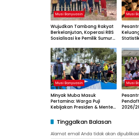
Musi Banyuasin
Musi B
Wujudkan Tambang Rakyat
Pesantr
Berkelanjutan, Koperasi RBS
Keluan
Sosialisasi ke Pemilik Sumur
Statist
Soal K3 dan GEP
Resmi d
Musi Banyuasin
Musi B
Minyak Muba Masuk
Pesant
Pertamina: Warga Puji
Pendaft
Kebijakan Presiden & Menteri
2026/20
ESDM
dan Kar
Tinggalkan Balasan
Alamat email Anda tidak akan dipublikasi