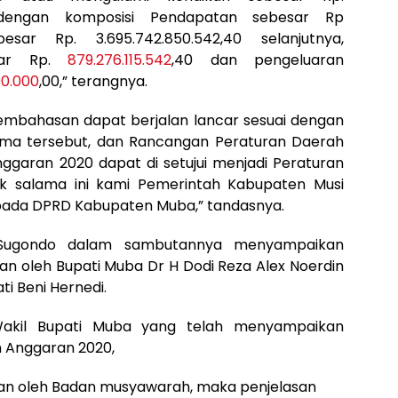
dengan komposisi Pendapatan sebesar Rp
besar Rp. 3.695.742.850.542,40 selanjutnya,
sar Rp.
879.276.115.542
,40 dan pengeluaran
00.000
,00,” terangnya.
mbahasan dapat berjalan lancar sesuai dengan
sama tersebut, dan Rancangan Peraturan Daerah
garan 2020 dapat di setujui menjadi Peraturan
ik salama ini kami Pemerintah Kabupaten Musi
epada DPRD Kabupaten Muba,” tandasnya.
Sugondo dalam sambutannya menyampaikan
kan oleh Bupati Muba Dr H Dodi Reza Alex Noerdin
ti Beni Hernedi.
Wakil Bupati Muba yang telah menyampaikan
 Anggaran 2020,
kan oleh Badan musyawarah, maka penjelasan