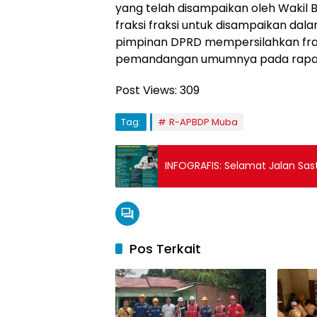
yang telah disampaikan oleh Wakil B
fraksi fraksi untuk disampaikan da
pimpinan DPRD mempersilahkan fra
pemandangan umumnya pada rapat s
Post Views:
309
Tag:
R-APBDP Muba
INFOGRAFIS: Selamat Jalan Sa
Pos Terkait