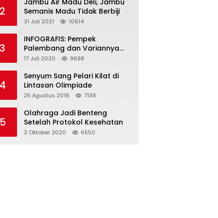
Jambu Air Madu Deli, Jambu
2
Semanis Madu Tidak Berbiji
31 Juli 2021
10614
INFOGRAFIS: Pempek
3
Palembang dan Variannya
yang Melegenda
17 Juli 2020
9698
Senyum Sang Pelari Kilat di
4
Lintasan Olimpiade
25 Agustus 2016
7136
Olahraga Jadi Benteng
5
Setelah Protokol Kesehatan
3 Oktober 2020
6550