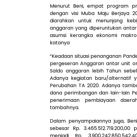
Menurut Beni, empat program pr
dengan visi Muba Maju Berjaya 2
diarahkan untuk menunjang keb
anggaran yang diperuntukan antar
asumsi kerangka ekonomi makro 
katanya
“Keadaan situasi penanganan Pande
pergeseran Anggaran antar unit org
Saldo anggaran lebih Tahun sebe
Adanya kegiatan baru/alternati
Perubahan TA 2020. Adanya tamb
dana perimbangan dan lain-lain 
penerimaan pembiayaan daera
tambahnya.
Dalam penyampaiannya juga, Be
sebesar Rp. 3.465.512.719.200,
menjadi Rp. 3.900.242.850.54