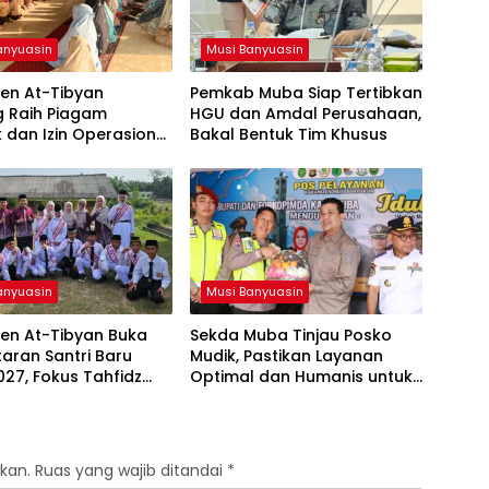
anyuasin
Musi Banyuasin
en At-Tibyan
Pemkab Muba Siap Tertibkan
g Raih Piagam
HGU dan Amdal Perusahaan,
ik dan Izin Operasional
Bakal Bentuk Tim Khusus
ari Kemenag RI
anyuasin
Musi Banyuasin
ren At-Tibyan Buka
Sekda Muba Tinjau Posko
aran Santri Baru
Mudik, Pastikan Layanan
27, Fokus Tahfidz
Optimal dan Humanis untuk
akter Islami
Pemudik
kan.
Ruas yang wajib ditandai
*