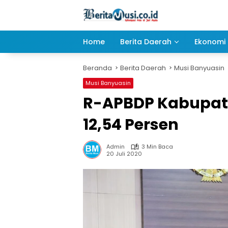
Langsung
ke
konten
Home
Berita Daerah
Ekonomi 
Beranda
Berita Daerah
Musi Banyuasin
Musi Banyuasin
R-APBDP Kabupat
12,54 Persen
Admin
3 Min Baca
20 Juli 2020