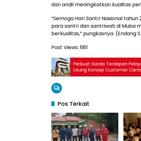
dan andil meningkatkan kualitas pen
“Semoga Hari Santri Nasional tahun
para santri dan santriwati di Muba
berkualitas,” pungkasnya. (Endang S
Post Views:
681
Perkuat Garda Terdepan Pelay
Usung Konsep Customer Centr
Pos Terkait