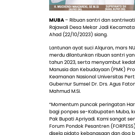
MUBA
– Ribuan santri dan santriwat
Rajawali Desa Mekar Jadi Kecamatan
Ahad (22/10/2023) siang.
Lantunan ayat suci Alquran, mars N
merdu dilantunkan ribuan santri ya
tahun 2023, serta menyambut keda
Manusia dan Kebudayaan (PMK) Prof.
Keamanan Nasional Universitas Perta
Gubernur Sumsel Dr. Drs. Agus Fatoni
Mahmud M.Si.
“Momentum puncak peringatan Hari S
bagi ponpes se-Kabupaten Muba, ka
Pak Bupati Apriyadi. Kami sangat s
Forum Pondok Pesantren (FORPESS
disela pidato kebangsaan dan doa 