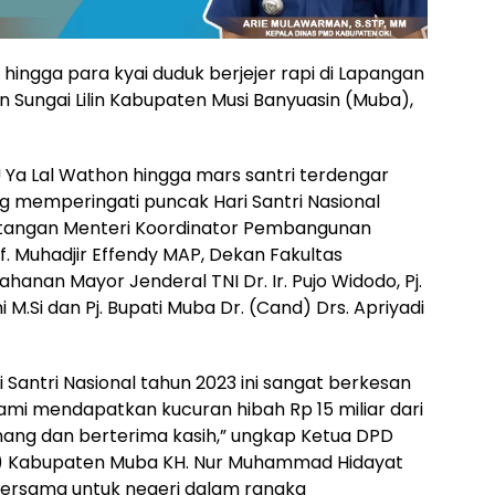
i hingga para kyai duduk berjejer rapi di Lapangan
 Sungai Lilin Kabupaten Musi Banyuasin (Muba),
U Ya Lal Wathon hingga mars santri terdengar
ng memperingati puncak Hari Santri Nasional
tangan Menteri Koordinator Pembangunan
 Muhadjir Effendy MAP, Dekan Fakultas
hanan Mayor Jenderal TNI Dr. Ir. Pujo Widodo, Pj.
 M.Si dan Pj. Bupati Muba Dr. (Cand) Drs. Apriyadi
antri Nasional tahun 2023 ini sangat berkesan
mi mendapatkan kucuran hibah Rp 15 miliar dari
enang dan berterima kasih,” ungkap Ketua DPD
) Kabupaten Muba KH. Nur Muhammad Hidayat
bersama untuk negeri dalam rangka