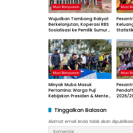
Musi Banyuasin
Musi B
Wujudkan Tambang Rakyat
Pesantr
Berkelanjutan, Koperasi RBS
Keluan
Sosialisasi ke Pemilik Sumur
Statist
Soal K3 dan GEP
Resmi d
Musi Banyuasin
Musi B
Minyak Muba Masuk
Pesant
Pertamina: Warga Puji
Pendaft
Kebijakan Presiden & Menteri
2026/20
ESDM
dan Kar
Tinggalkan Balasan
Alamat email Anda tidak akan dipublikasi