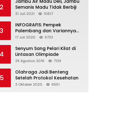
Jambu Air Madu Deli, Jambu
2
Semanis Madu Tidak Berbiji
31 Juli 2021
10617
INFOGRAFIS: Pempek
3
Palembang dan Variannya
yang Melegenda
17 Juli 2020
9733
Senyum Sang Pelari Kilat di
4
Lintasan Olimpiade
25 Agustus 2016
7139
Olahraga Jadi Benteng
5
Setelah Protokol Kesehatan
3 Oktober 2020
6551