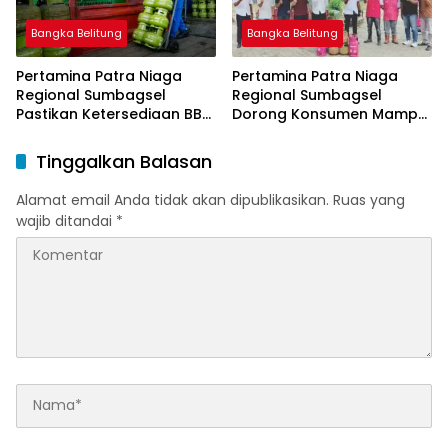
Bangka Belitung
Bangka Belitung
Pertamina Patra Niaga
Pertamina Patra Niaga
Regional Sumbagsel
Regional Sumbagsel
Pastikan Ketersediaan BBM
Dorong Konsumen Mampu
dan LPG pada Masa
Beralih ke Bright Gas
Ramadan dan Menjelang
Melalui Program Trade In
Tinggalkan Balasan
Idulfitri
di Belitung Timur
Alamat email Anda tidak akan dipublikasikan.
Ruas yang
wajib ditandai
*