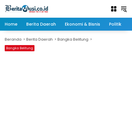
Langsung
ke
konten
Home
Berita Daerah
Ekonomi & Bisnis
Politik
Beranda
Berita Daerah
Bangka Belitung
Bangka Belitung