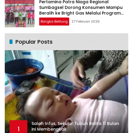
Pertamina Patra Niaga Regional
Sumbagsel Dorong Konsumen Mampu
Beralih ke Bright Gas Melalui Program
Trade In di Belitung Timur
Bangka Belitung
27 Februari 2026
Popular Posts
Salah Infus, Sekujur Tubuh Balita 11 Bulan
1
ini Membengkak