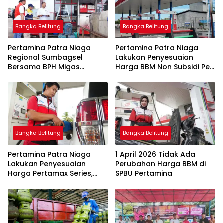
Bangka Belitung
Bangka Belitung
Pertamina Patra Niaga
Pertamina Patra Niaga
Regional Sumbagsel
Lakukan Penyesuaian
Bersama BPH Migas
Harga BBM Non Subsidi Per
Perkuat Pengawasan
1 Juli 2026
Penyaluran BBM Subsidi
bagi Nelayan melalui
Aplikasi XSTAR
Bangka Belitung
Bangka Belitung
Pertamina Patra Niaga
1 April 2026 Tidak Ada
Lakukan Penyesuaian
Perubahan Harga BBM di
Harga Pertamax Series,
SPBU Pertamina
Harga Pertalite dan Solar
Subsidi Tetap