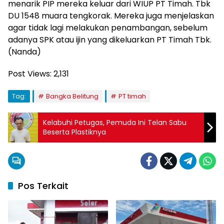
menarik PIP mereka keluar dari WIUP PT Timah. Tbk
DU 1548 muara tengkorak. Mereka juga menjelaskan
agar tidak lagi melakukan penambangan, sebelum
adanya SPK atau ijin yang dikeluarkan PT Timah Tbk.
(Nanda)
Post Views:
2,131
Tag:
Bangka Belitung
PT timah
Kelabuhi Petugas, Pemuda Ini Telan Sabu
Beserta Plastiknya
Pos Terkait