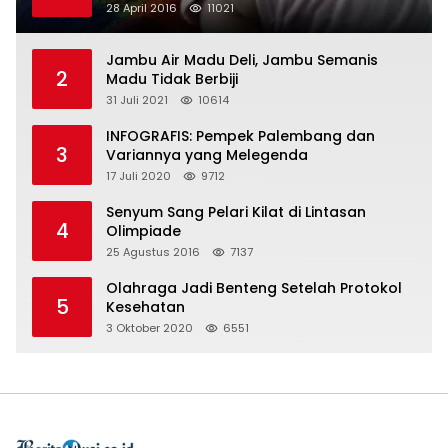
28 April 2016
11021
Jambu Air Madu Deli, Jambu Semanis
2
Madu Tidak Berbiji
31 Juli 2021
10614
INFOGRAFIS: Pempek Palembang dan
3
Variannya yang Melegenda
17 Juli 2020
9712
Senyum Sang Pelari Kilat di Lintasan
4
Olimpiade
25 Agustus 2016
7137
Olahraga Jadi Benteng Setelah Protokol
5
Kesehatan
3 Oktober 2020
6551