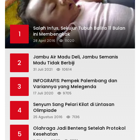
Salah Infus, Sekujur Tubuh Balita 11 Bulan
1
ini Membengkak
28 April 2016
11020
Jambu Air Madu Deli, Jambu Semanis
2
Madu Tidak Berbiji
31 Juli 2021
10614
INFOGRAFIS: Pempek Palembang dan
3
Variannya yang Melegenda
17 Juli 2020
9705
Senyum Sang Pelari Kilat di Lintasan
4
Olimpiade
25 Agustus 2016
7136
Olahraga Jadi Benteng Setelah Protokol
5
Kesehatan