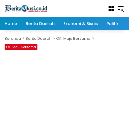
Langsung
ke
konten
Home
Berita Daerah
Ekonomi & Bisnis
Politik
Beranda
Berita Daerah
OKI Maju Bersama
OKI Maju Bersama