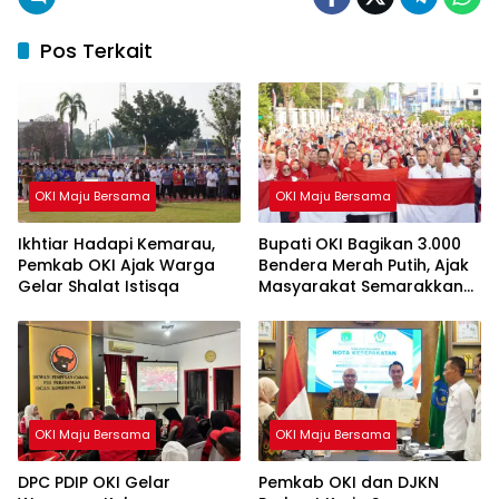
Pos Terkait
OKI Maju Bersama
OKI Maju Bersama
Ikhtiar Hadapi Kemarau,
Bupati OKI Bagikan 3.000
Pemkab OKI Ajak Warga
Bendera Merah Putih, Ajak
Gelar Shalat Istisqa
Masyarakat Semarakkan
HUT ke-81 RI
OKI Maju Bersama
OKI Maju Bersama
DPC PDIP OKI Gelar
Pemkab OKI dan DJKN