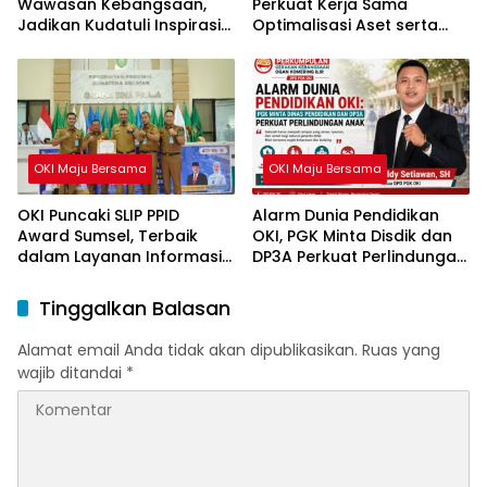
Wawasan Kebangsaan,
Perkuat Kerja Sama
Jadikan Kudatuli Inspirasi
Optimalisasi Aset serta
Perjuangan Demokrasi
Piutang Daerah
OKI Maju Bersama
OKI Maju Bersama
OKI Puncaki SLIP PPID
Alarm Dunia Pendidikan
Award Sumsel, Terbaik
OKI, PGK Minta Disdik dan
dalam Layanan Informasi
DP3A Perkuat Perlindungan
Publik
Anak
Tinggalkan Balasan
Alamat email Anda tidak akan dipublikasikan.
Ruas yang
wajib ditandai
*