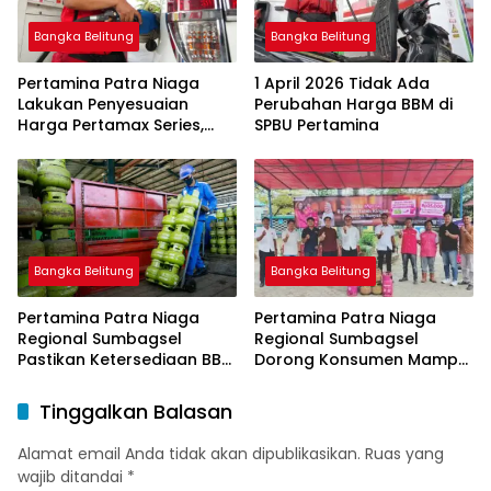
Bangka Belitung
Bangka Belitung
Pertamina Patra Niaga
1 April 2026 Tidak Ada
Lakukan Penyesuaian
Perubahan Harga BBM di
Harga Pertamax Series,
SPBU Pertamina
Harga Pertalite dan Solar
Subsidi Tetap
Bangka Belitung
Bangka Belitung
Pertamina Patra Niaga
Pertamina Patra Niaga
Regional Sumbagsel
Regional Sumbagsel
Pastikan Ketersediaan BBM
Dorong Konsumen Mampu
dan LPG pada Masa
Beralih ke Bright Gas
Ramadan dan Menjelang
Melalui Program Trade In
Tinggalkan Balasan
Idulfitri
di Belitung Timur
Alamat email Anda tidak akan dipublikasikan.
Ruas yang
wajib ditandai
*