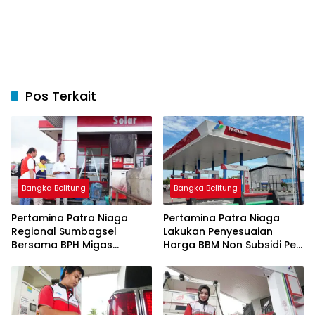
Pos Terkait
Bangka Belitung
Bangka Belitung
Pertamina Patra Niaga
Pertamina Patra Niaga
Regional Sumbagsel
Lakukan Penyesuaian
Bersama BPH Migas
Harga BBM Non Subsidi Per
Perkuat Pengawasan
1 Juli 2026
Penyaluran BBM Subsidi
bagi Nelayan melalui
Aplikasi XSTAR