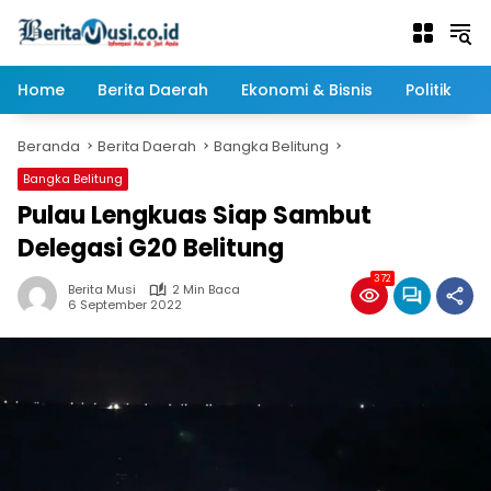
Langsung
ke
konten
Home
Berita Daerah
Ekonomi & Bisnis
Politik
Beranda
Berita Daerah
Bangka Belitung
Bangka Belitung
Pulau Lengkuas Siap Sambut
Delegasi G20 Belitung
372
Berita Musi
2 Min Baca
6 September 2022