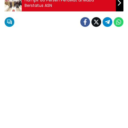
Hampir 80 Persen Perawat di Muba
Berstatus ASN