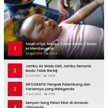
Salah Infus, Sekujur Tubuh Balita 11 Bulan
1
ini Membengkak
28 April 2016
11029
Jambu Air Madu Deli, Jambu Semanis
2
Madu Tidak Berbiji
31 Juli 2021
10618
INFOGRAFIS: Pempek Palembang dan
3
Variannya yang Melegenda
17 Juli 2020
9738
Senyum Sang Pelari Kilat di Lintasan
4
Olimpiade