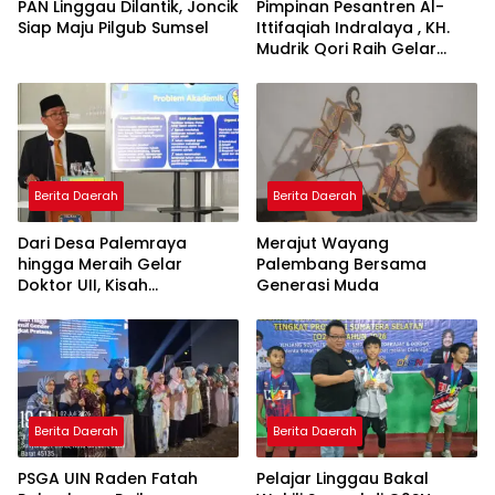
PAN Linggau Dilantik, Joncik
Pimpinan Pesantren Al-
Siap Maju Pilgub Sumsel
Ittifaqiah Indralaya , KH.
Mudrik Qori Raih Gelar
Doktor dengan Inovasi
Model Pembelajaran
Nagham Al-Qur’an di UMM
Berita Daerah
Berita Daerah
Dari Desa Palemraya
Merajut Wayang
hingga Meraih Gelar
Palembang Bersama
Doktor UII, Kisah
Generasi Muda
Perjuangan Dosen STAI
Yogyakarta yang Pernah
Menjadi Driver Taksi Online
Berita Daerah
Berita Daerah
PSGA UIN Raden Fatah
Pelajar Linggau Bakal