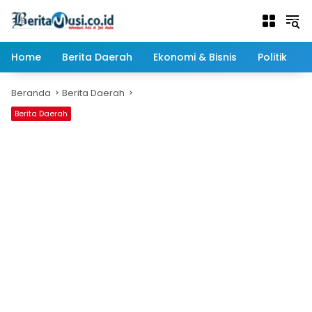
Langsung
ke
konten
Home
Berita Daerah
Ekonomi & Bisnis
Politik
Beranda
Berita Daerah
Berita Daerah