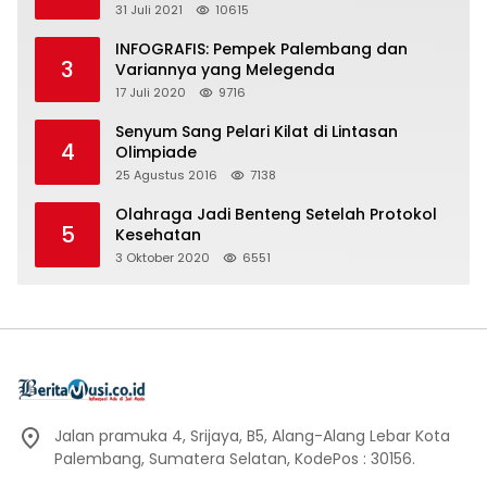
31 Juli 2021
10615
INFOGRAFIS: Pempek Palembang dan
3
Variannya yang Melegenda
17 Juli 2020
9716
Senyum Sang Pelari Kilat di Lintasan
4
Olimpiade
25 Agustus 2016
7138
Olahraga Jadi Benteng Setelah Protokol
5
Kesehatan
3 Oktober 2020
6551
Jalan pramuka 4, Srijaya, B5, Alang-Alang Lebar Kota
Palembang, Sumatera Selatan, KodePos : 30156.