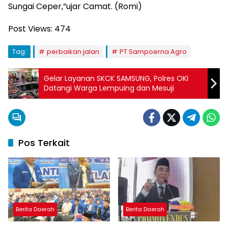
Sungai Ceper,”ujar Camat. (Romi)
Post Views:
474
Tag:
perbaikan jalan
PT Sampoerna Agro
Gelar Layanan SKCK SAMSUNG, Polres OKI
Datangi Warga Lempuing dan Mesuji
Pos Terkait
Berita Daerah
Berita Daerah