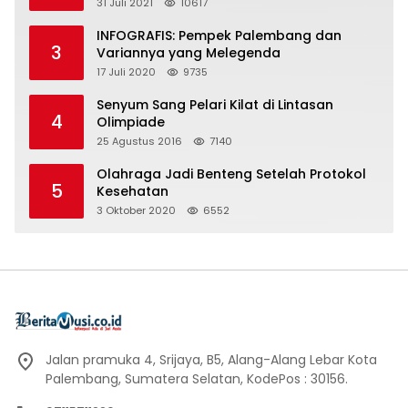
31 Juli 2021
10617
INFOGRAFIS: Pempek Palembang dan
3
Variannya yang Melegenda
17 Juli 2020
9735
Senyum Sang Pelari Kilat di Lintasan
4
Olimpiade
25 Agustus 2016
7140
Olahraga Jadi Benteng Setelah Protokol
5
Kesehatan
3 Oktober 2020
6552
Jalan pramuka 4, Srijaya, B5, Alang-Alang Lebar Kota
Palembang, Sumatera Selatan, KodePos : 30156.