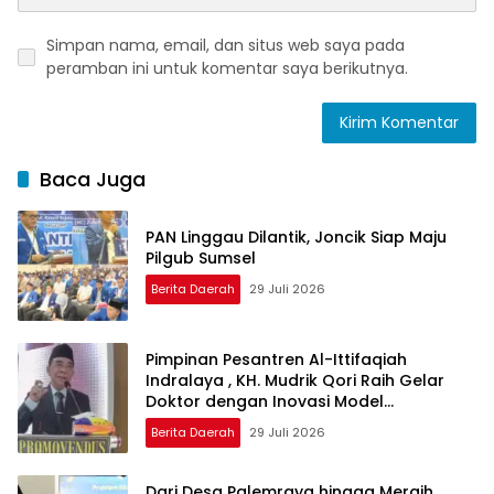
Simpan nama, email, dan situs web saya pada
peramban ini untuk komentar saya berikutnya.
Baca Juga
PAN Linggau Dilantik, Joncik Siap Maju
Pilgub Sumsel
Berita Daerah
29 Juli 2026
Pimpinan Pesantren Al-Ittifaqiah
Indralaya , KH. Mudrik Qori Raih Gelar
Doktor dengan Inovasi Model
Pembelajaran Nagham Al-Qur’an di UMM
Berita Daerah
29 Juli 2026
Dari Desa Palemraya hingga Meraih