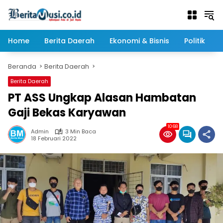
Langsung
ke
konten
Home
Berita Daerah
Ekonomi & Bisnis
Politik
Beranda
Berita Daerah
Berita Daerah
PT ASS Ungkap Alasan Hambatan
Gaji Bekas Karyawan
1068
Admin
3 Min Baca
18 Februari 2022