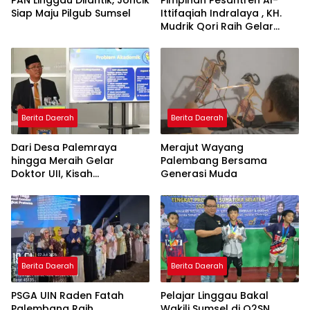
Siap Maju Pilgub Sumsel
Ittifaqiah Indralaya , KH.
Mudrik Qori Raih Gelar
Doktor dengan Inovasi
Model Pembelajaran
Nagham Al-Qur’an di UMM
Berita Daerah
Berita Daerah
Dari Desa Palemraya
Merajut Wayang
hingga Meraih Gelar
Palembang Bersama
Doktor UII, Kisah
Generasi Muda
Perjuangan Dosen STAI
Yogyakarta yang Pernah
Menjadi Driver Taksi Online
Berita Daerah
Berita Daerah
PSGA UIN Raden Fatah
Pelajar Linggau Bakal
Palembang Raih
Wakili Sumsel di O2SN