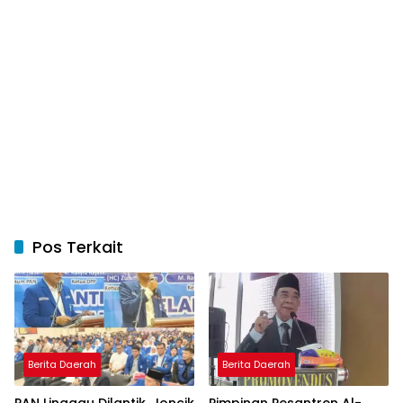
Pos Terkait
Berita Daerah
Berita Daerah
PAN Linggau Dilantik, Joncik
Pimpinan Pesantren Al-