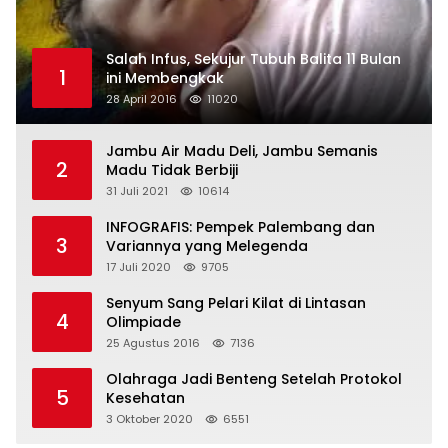
Salah Infus, Sekujur Tubuh Balita 11 Bulan
1
ini Membengkak
28 April 2016
11020
Jambu Air Madu Deli, Jambu Semanis
2
Madu Tidak Berbiji
31 Juli 2021
10614
INFOGRAFIS: Pempek Palembang dan
3
Variannya yang Melegenda
17 Juli 2020
9705
Senyum Sang Pelari Kilat di Lintasan
4
Olimpiade
25 Agustus 2016
7136
Olahraga Jadi Benteng Setelah Protokol
5
Kesehatan
3 Oktober 2020
6551