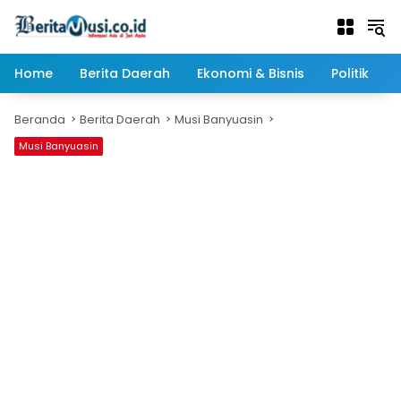
Langsung
ke
konten
Home
Berita Daerah
Ekonomi & Bisnis
Politik
Beranda
Berita Daerah
Musi Banyuasin
Musi Banyuasin