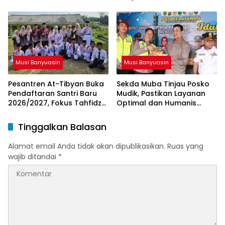
Tim Khusus
Menteri ESDM
Musi Banyuasin
Musi Banyuasin
Pesantren At-Tibyan Buka
Sekda Muba Tinjau Posko
Pendaftaran Santri Baru
Mudik, Pastikan Layanan
2026/2027, Fokus Tahfidz
Optimal dan Humanis
dan Karakter Islami
untuk Pemudik
Tinggalkan Balasan
Alamat email Anda tidak akan dipublikasikan.
Ruas yang
wajib ditandai
*