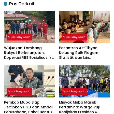
Pos Terkait
Musi Banyuasin
Musi Banyuasin
Wujudkan Tambang
Pesantren At-Tibyan
Rakyat Berkelanjutan,
Keluang Raih Piagam
Koperasi RBS Sosialisasi ke
Statistik dan Izin
Pemilik Sumur Soal K3 dan
Operasional Resmi dari
GEP
Kemenag RI
Musi Banyuasin
Musi Banyuasin
Pemkab Muba Siap
Minyak Muba Masuk
Tertibkan HGU dan Amdal
Pertamina: Warga Puji
Perusahaan, Bakal Bentuk
Kebijakan Presiden &