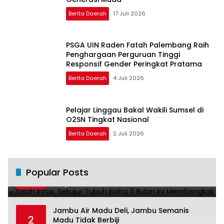
Berita Daerah
17 Juli 2026
PSGA UIN Raden Fatah Palembang Raih
Penghargaan Perguruan Tinggi
Responsif Gender Peringkat Pratama
Berita Daerah
4 Juli 2026
Pelajar Linggau Bakal Wakili Sumsel di
O2SN Tingkat Nasional
Berita Daerah
2 Juli 2026
Salah Infus, Sekujur Tubuh Balita 11 Bulan
Popular Posts
1
ini Membengkak
28 April 2016
11024
Jambu Air Madu Deli, Jambu Semanis
2
Madu Tidak Berbiji