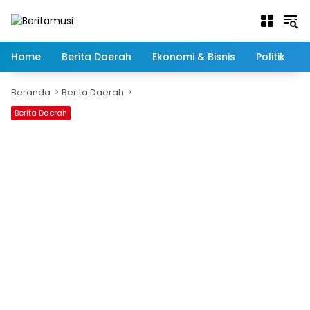
Langsung
ke
konten
Home
Berita Daerah
Ekonomi & Bisnis
Politik
Beranda
Berita Daerah
Berita Daerah