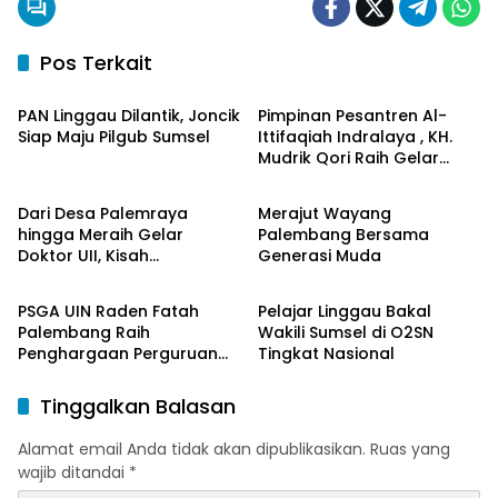
Pos Terkait
Berita Daerah
Berita Daerah
PAN Linggau Dilantik, Joncik
Pimpinan Pesantren Al-
Siap Maju Pilgub Sumsel
Ittifaqiah Indralaya , KH.
Mudrik Qori Raih Gelar
Berita Daerah
Berita Daerah
Doktor dengan Inovasi
Model Pembelajaran
Dari Desa Palemraya
Merajut Wayang
Nagham Al-Qur’an di UMM
hingga Meraih Gelar
Palembang Bersama
Doktor UII, Kisah
Generasi Muda
Berita Daerah
Berita Daerah
Perjuangan Dosen STAI
Yogyakarta yang Pernah
PSGA UIN Raden Fatah
Pelajar Linggau Bakal
Menjadi Driver Taksi Online
Palembang Raih
Wakili Sumsel di O2SN
Penghargaan Perguruan
Tingkat Nasional
Tinggi Responsif Gender
Peringkat Pratama
Tinggalkan Balasan
Alamat email Anda tidak akan dipublikasikan.
Ruas yang
wajib ditandai
*