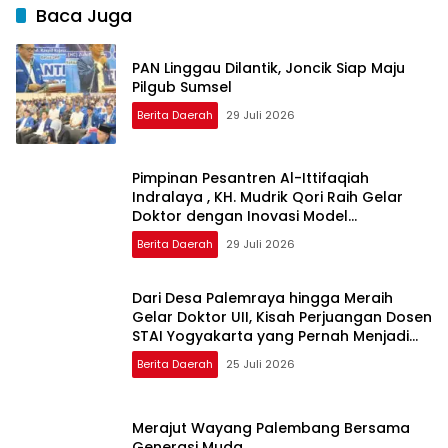
Baca Juga
PAN Linggau Dilantik, Joncik Siap Maju
Pilgub Sumsel
Berita Daerah
29 Juli 2026
Pimpinan Pesantren Al-Ittifaqiah
Indralaya , KH. Mudrik Qori Raih Gelar
Doktor dengan Inovasi Model
Pembelajaran Nagham Al-Qur’an di UMM
Berita Daerah
29 Juli 2026
Dari Desa Palemraya hingga Meraih
Gelar Doktor UII, Kisah Perjuangan Dosen
STAI Yogyakarta yang Pernah Menjadi
Driver Taksi Online
Berita Daerah
25 Juli 2026
Merajut Wayang Palembang Bersama
Generasi Muda