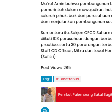
Ma’ruf Amin bahwa pembangunan be
pemerintah dalam mewujudkan Indon
seluruh pihak, baik dari perusah
dan menjalankan pembangunan seca
Sementara itu, Sekjen CFCD Suhar
diikuti 103 perusahaan dengan berba
practice, serta 30 perorangan terba
Staff CD Officer, Mitra dan Local H
(Safitri)
Post Views:
285
Tag:
Lahat terkini
Pemkot Palembang Bakal Bagik