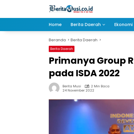
Langsung
ke
konten
Home
Berita Daerah
Ekonomi 
Beranda
Berita Daerah
Berita Daerah
Primanya Group 
pada ISDA 2022
Berita Musi
2 Min Baca
24 November 2022