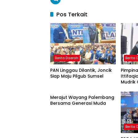
Pos Terkait
Berita Daerah
Berita
PAN Linggau Dilantik, Joncik
Pimpina
Siap Maju Pilgub Sumsel
Ittifaqi
Mudrik 
Berita Daerah
Doktor 
Model 
Merajut Wayang Palembang
Nagham
Bersama Generasi Muda
Berita