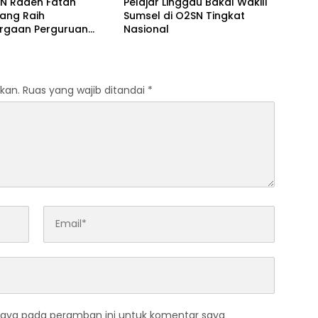
IN Raden Fatah
Pelajar Linggau Bakal Wakili
ang Raih
Sumsel di O2SN Tingkat
rgaan Perguruan
Nasional
Responsif Gender
kat Pratama
kan.
Ruas yang wajib ditandai
*
saya pada peramban ini untuk komentar saya