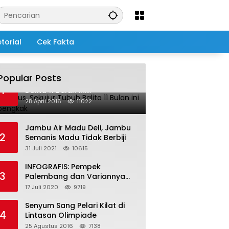
torial
Cek Fakta
Popular Posts
Salah Infus, Sekujur Tubuh
1
Balita 11 Bulan ini
Membengkak
28 April 2016
11022
Jambu Air Madu Deli, Jambu
2
Semanis Madu Tidak Berbiji
31 Juli 2021
10615
INFOGRAFIS: Pempek
3
Palembang dan Variannya
yang Melegenda
17 Juli 2020
9719
Senyum Sang Pelari Kilat di
4
Lintasan Olimpiade
25 Agustus 2016
7138