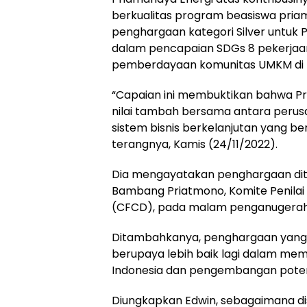
berkualitas program beasiswa priam
penghargaan kategori Silver untuk P
dalam pencapaian SDGs 8 pekerja
pemberdayaan komunitas UMKM di D
“Capaian ini membuktikan bahwa P
nilai tambah bersama antara per
sistem bisnis berkelanjutan yang be
terangnya, Kamis (24/11/2022).
Dia mengayatakan penghargaan dit
Bambang Priatmono, Komite Penila
(CFCD), pada malam penganugeraha
Ditambahkanya, penghargaan yang d
berupaya lebih baik lagi dalam mem
Indonesia dan pengembangan poten
Diungkapkan Edwin, sebagaimana dis