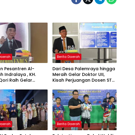
 Daerah
Berita Daerah
n Pesantren Al-
Dari Desa Palemraya hingga
ah Indralaya , KH.
Meraih Gelar Doktor UII,
Qori Raih Gelar
Kisah Perjuangan Dosen STAI
dengan Inovasi
Yogyakarta yang Pernah
Pembelajaran
Menjadi Driver Taksi Online
 Al-Qur’an di UMM
 Daerah
Berita Daerah