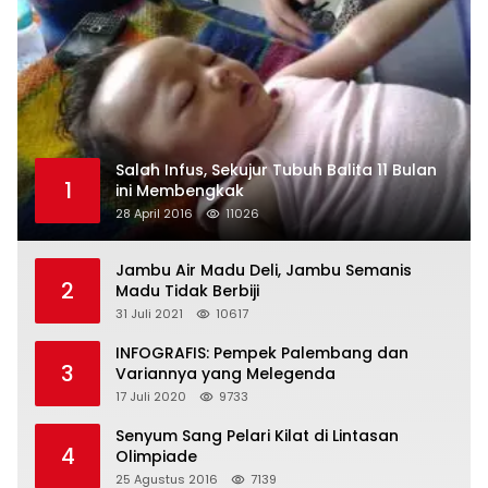
Salah Infus, Sekujur Tubuh Balita 11 Bulan
1
ini Membengkak
28 April 2016
11026
Jambu Air Madu Deli, Jambu Semanis
2
Madu Tidak Berbiji
31 Juli 2021
10617
INFOGRAFIS: Pempek Palembang dan
3
Variannya yang Melegenda
17 Juli 2020
9733
Senyum Sang Pelari Kilat di Lintasan
4
Olimpiade
25 Agustus 2016
7139