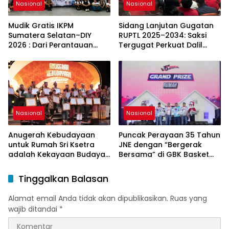
Nasional
Nasional
Mudik Gratis IKPM
Sidang Lanjutan Gugatan
Sumatera Selatan–DIY
RUPTL 2025–2034: Saksi
2026 : Dari Perantauan
Tergugat Perkuat Dalil
Kembali ke Kampung
Gugatan SP PLN
Halaman, Menguatkan
Silaturahmi dan Harapan
Nasional
Nasional
Anugerah Kebudayaan
Puncak Perayaan 35 Tahun
untuk Rumah Sri Ksetra
JNE dengan “Bergerak
adalah Kekayaan Budaya
Bersama” di GBK Basket
Sumatera Selatan
Hall
Tinggalkan Balasan
Alamat email Anda tidak akan dipublikasikan.
Ruas yang
wajib ditandai
*