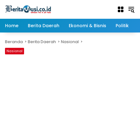
Langsung
ke
konten
Home
Berita Daerah
Ekonomi & Bisnis
Politik
Beranda
Berita Daerah
Nasional
Nasional