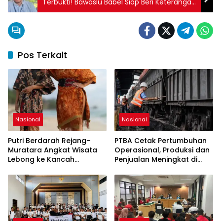
Terbukti! Bawaslu Babel Siap Beri Keterangan
di MK
Pos Terkait
Nasional
Nasional
Putri Berdarah Rejang–
PTBA Cetak Pertumbuhan
Muratara Angkat Wisata
Operasional, Produksi dan
Lebong ke Kancah
Penjualan Meningkat di
Sumatera Selatan
Tengah Dinamika Harga
Global 2025