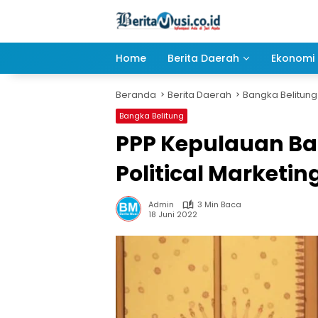
Langsung
ke
konten
Home
Berita Daerah
Ekonomi 
Beranda
Berita Daerah
Bangka Belitung
Bangka Belitung
PPP Kepulauan Ba
Political Marketi
Admin
3 Min Baca
18 Juni 2022