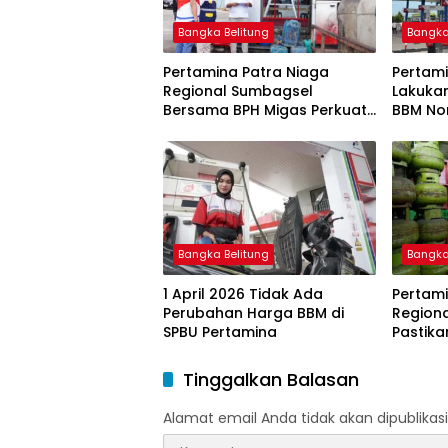
Bangka Belitung
Bangka
Pertamina Patra Niaga
Pertami
Regional Sumbagsel
Lakuka
Bersama BPH Migas Perkuat
BBM Non
Pengawasan Penyaluran
2026
BBM Subsidi bagi Nelayan
melalui Aplikasi XSTAR
Bangka Belitung
Bangka
1 April 2026 Tidak Ada
Pertami
Perubahan Harga BBM di
Region
SPBU Pertamina
Pastika
dan LP
Ramada
Tinggalkan Balasan
Idulfitri
Alamat email Anda tidak akan dipublikasi