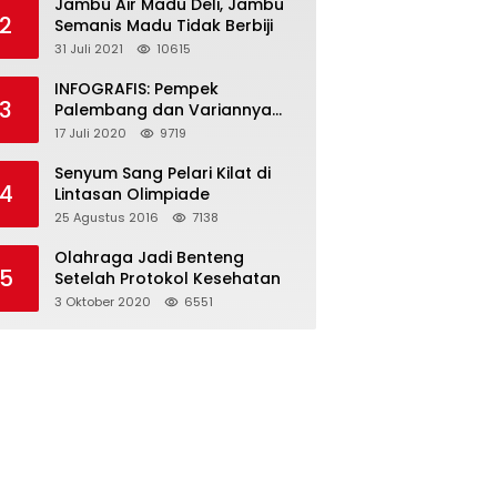
Jambu Air Madu Deli, Jambu
2
Semanis Madu Tidak Berbiji
31 Juli 2021
10615
INFOGRAFIS: Pempek
3
Palembang dan Variannya
yang Melegenda
17 Juli 2020
9719
Senyum Sang Pelari Kilat di
4
Lintasan Olimpiade
25 Agustus 2016
7138
Olahraga Jadi Benteng
5
Setelah Protokol Kesehatan
3 Oktober 2020
6551