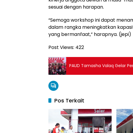
sesuai dengan harapan.
“Semoga workshop ini dapat menamb
dalam rangka meningkatkan kapasi
yang bermanfaat,” harapnya. (jepi)
Post Views:
422
PAUD Tamasha Valaq Gelar Pen
Pos Terkait