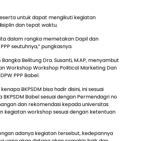
peserta untuk dapat mengikuti kegiatan
siplin dan tepat waktu.
ita dalam rangka memetakan Dapil dan
PP seutuhnya,” pungkasnya.
 Bangka Belitung Dra. Susanti, M.AP, menyambut
aan Workshop Workshop Political Marketing Dan
 DPW PPP Babel.
enapa BKPSDM bisa hadir disini, Ini sesuai
wa BKPSDM Babel sesuai dengan Permendagri no
enangan dan rekomendasi kepada universitas
n kegiatan workshop sesuai dengan ketentuan
dengan adanya kegiatan tersebut, kedepannya
a yang akan datang akan semakin baik dan