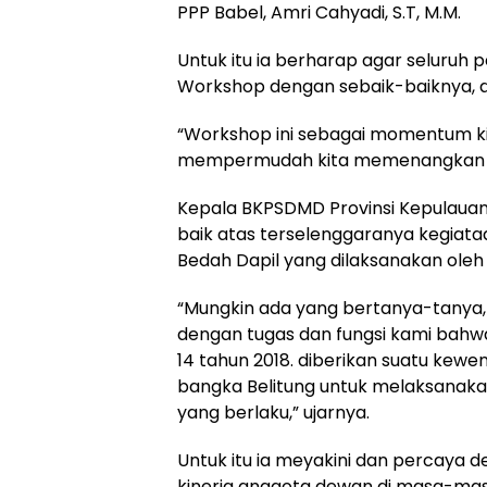
PPP Babel, Amri Cahyadi, S.T, M.M.
Untuk itu ia berharap agar seluruh 
Workshop dengan sebaik-baiknya, di
“Workshop ini sebagai momentum k
mempermudah kita memenangkan P
Kepala BKPSDMD Provinsi Kepulauan
baik atas terselenggaranya kegiat
Bedah Dapil yang dilaksanakan oleh
“Mungkin ada yang bertanya-tanya, k
dengan tugas dan fungsi kami bah
14 tahun 2018. diberikan suatu kew
bangka Belitung untuk melaksanaka
yang berlaku,” ujarnya.
Untuk itu ia meyakini dan percaya 
kinerja anggota dewan di masa-mas