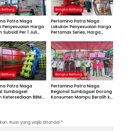
 Belitung
Bangka Belitung
na Patra Niaga
Pertamina Patra Niaga
n Penyesuaian Harga
Lakukan Penyesuaian Harga
 Subsidi Per 1 Juli
Pertamax Series, Harga
Pertalite dan Solar Subsidi
Tetap
 Belitung
Bangka Belitung
na Patra Niaga
Pertamina Patra Niaga
al Sumbagsel
Regional Sumbagsel Dorong
n Ketersediaan BBM
Konsumen Mampu Beralih ke
G pada Masa
Bright Gas Melalui Program
n dan Menjelang
Trade In di Belitung Timur
kan.
Ruas yang wajib ditandai
*