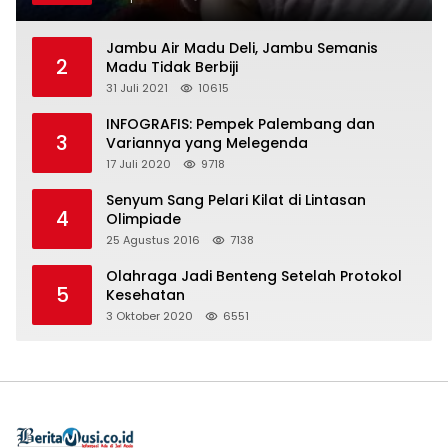
Jambu Air Madu Deli, Jambu Semanis
2
Madu Tidak Berbiji
31 Juli 2021
10615
INFOGRAFIS: Pempek Palembang dan
3
Variannya yang Melegenda
17 Juli 2020
9718
Senyum Sang Pelari Kilat di Lintasan
4
Olimpiade
25 Agustus 2016
7138
Olahraga Jadi Benteng Setelah Protokol
5
Kesehatan
3 Oktober 2020
6551