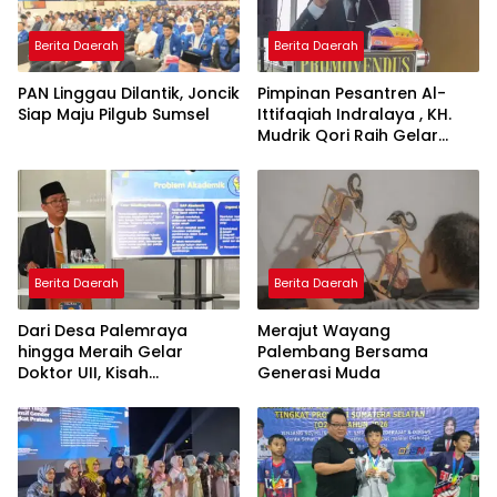
Berita Daerah
Berita Daerah
PAN Linggau Dilantik, Joncik
Pimpinan Pesantren Al-
Siap Maju Pilgub Sumsel
Ittifaqiah Indralaya , KH.
Mudrik Qori Raih Gelar
Doktor dengan Inovasi
Model Pembelajaran
Nagham Al-Qur’an di UMM
Berita Daerah
Berita Daerah
Dari Desa Palemraya
Merajut Wayang
hingga Meraih Gelar
Palembang Bersama
Doktor UII, Kisah
Generasi Muda
Perjuangan Dosen STAI
Yogyakarta yang Pernah
Menjadi Driver Taksi Online