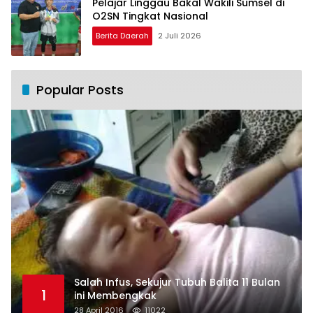
Pelajar Linggau Bakal Wakili Sumsel di
O2SN Tingkat Nasional
Berita Daerah
2 Juli 2026
Popular Posts
Salah Infus, Sekujur Tubuh Balita 11 Bulan
1
ini Membengkak
28 April 2016
11022