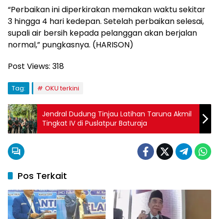
“Perbaikan ini diperkirakan memakan waktu sekitar
3 hingga 4 hari kedepan. Setelah perbaikan selesai,
supali air bersih kepada pelanggan akan berjalan
normal,” pungkasnya. (HARISON)
Post Views:
318
Tag:
OKU terkini
Jendral Dudung Tinjau Latihan Taruna Akmil
Tingkat IV di Puslatpur Baturaja
Pos Terkait