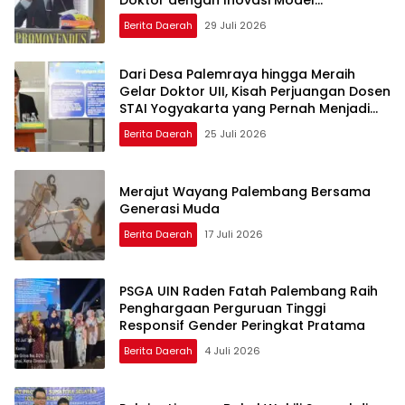
Doktor dengan Inovasi Model
Pembelajaran Nagham Al-Qur’an di UMM
Berita Daerah
29 Juli 2026
Dari Desa Palemraya hingga Meraih
Gelar Doktor UII, Kisah Perjuangan Dosen
STAI Yogyakarta yang Pernah Menjadi
Driver Taksi Online
Berita Daerah
25 Juli 2026
Merajut Wayang Palembang Bersama
Generasi Muda
Berita Daerah
17 Juli 2026
PSGA UIN Raden Fatah Palembang Raih
Penghargaan Perguruan Tinggi
Responsif Gender Peringkat Pratama
Berita Daerah
4 Juli 2026