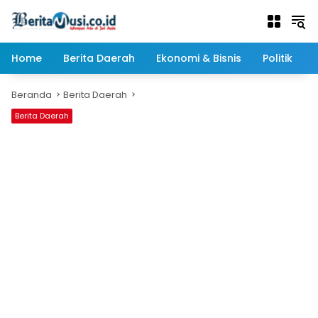
Langsung
ke
konten
Home
Berita Daerah
Ekonomi & Bisnis
Politik
Beranda
Berita Daerah
Berita Daerah