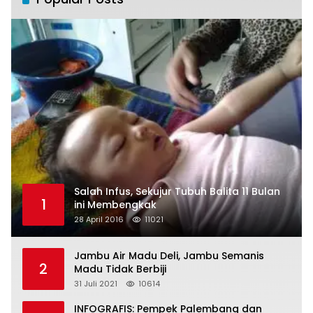
Salah Infus, Sekujur Tubuh Balita 11 Bulan
1
ini Membengkak
28 April 2016
11021
Jambu Air Madu Deli, Jambu Semanis
2
Madu Tidak Berbiji
31 Juli 2021
10614
INFOGRAFIS: Pempek Palembang dan