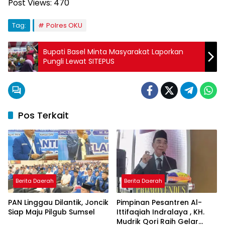
Post Views:
470
Tag:
Polres OKU
Bupati Basel Minta Masyarakat Laporkan
Pungli Lewat SITEPUS
Pos Terkait
Berita Daerah
Berita Daerah
PAN Linggau Dilantik, Joncik
Pimpinan Pesantren Al-
Siap Maju Pilgub Sumsel
Ittifaqiah Indralaya , KH.
Mudrik Qori Raih Gelar