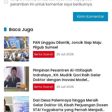
peramban ini untuk komentar saya berikutnya.
Baca Juga
PAN Linggau Dilantik, Joncik Siap Maju
Pilgub Sumsel
Berita Daerah
29 Juli 2026
Pimpinan Pesantren Al-Ittifaqiah
Indralaya , KH. Mudrik Qori Raih Gelar
Doktor dengan Inovasi Model
Pembelajaran Nagham Al-Qur’an di UMM
Berita Daerah
29 Juli 2026
Dari Desa Palemraya hingga Meraih
Gelar Doktor UII, Kisah Perjuangan Dosen
STAI Yogyakarta yang Pernah Menjadi