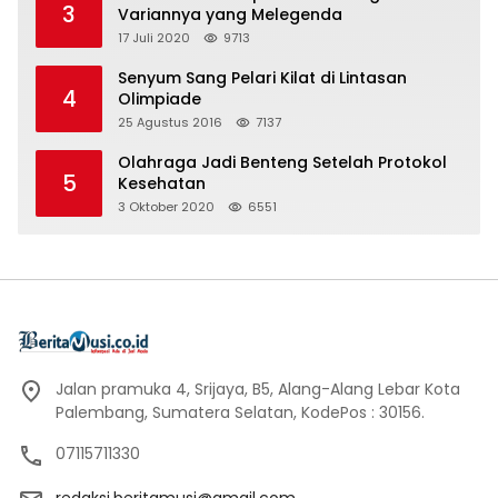
3
Variannya yang Melegenda
17 Juli 2020
9713
Senyum Sang Pelari Kilat di Lintasan
4
Olimpiade
25 Agustus 2016
7137
Olahraga Jadi Benteng Setelah Protokol
5
Kesehatan
3 Oktober 2020
6551
Jalan pramuka 4, Srijaya, B5, Alang-Alang Lebar Kota
Palembang, Sumatera Selatan, KodePos : 30156.
07115711330