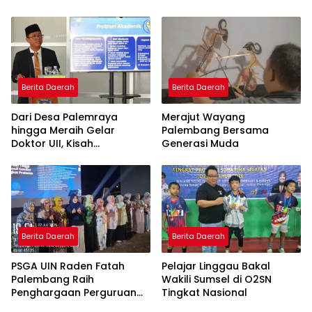
Doktor dengan Inovasi
Model Pembelajaran
Nagham Al-Qur’an di UMM
Berita Daerah
Berita Daerah
Dari Desa Palemraya
Merajut Wayang
hingga Meraih Gelar
Palembang Bersama
Doktor UII, Kisah
Generasi Muda
Perjuangan Dosen STAI
Yogyakarta yang Pernah
Menjadi Driver Taksi Online
Berita Daerah
Berita Daerah
PSGA UIN Raden Fatah
Pelajar Linggau Bakal
Palembang Raih
Wakili Sumsel di O2SN
Penghargaan Perguruan
Tingkat Nasional
Tinggi Responsif Gender