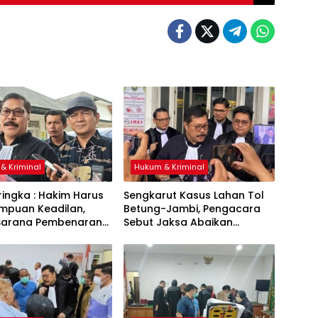
& Kriminal
Hukum & Kriminal
ingka : Hakim Harus
Sengkarut Kasus Lahan Tol
umpuan Keadilan,
Betung-Jambi, Pengacara
Sarana Pembenaran
Sebut Jaksa Abaikan
adilan
Mekanisme Administrasi PSN