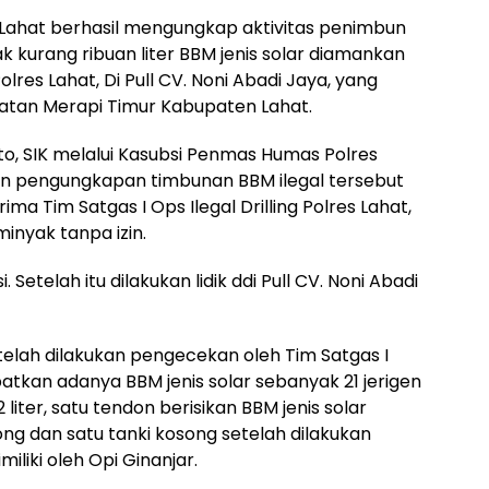
Lahat berhasil mengungkap aktivitas penimbun
k kurang ribuan liter BBM jenis solar diamankan
Polres Lahat, Di Pull CV. Noni Abadi Jaya, yang
atan Merapi Timur Kabupaten Lahat.
o, SIK melalui Kasubsi Penmas Humas Polres
an pengungkapan timbunan BBM ilegal tersebut
ma Tim Satgas I Ops Ilegal Drilling Polres Lahat,
inyak tanpa izin.
etelah itu dilakukan lidik ddi Pull CV. Noni Abadi
etelah dilakukan pengecekan oleh Tim Satgas I
dapatkan adanya BBM jenis solar sebanyak 21 jerigen
liter, satu tendon berisikan BBM jenis solar
ong dan satu tanki kosong setelah dilakukan
iliki oleh Opi Ginanjar.