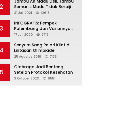
Jambu Air Madu Deli, Jambu
2
Semanis Madu Tidak Berbiji
31 Juli 2021
10615
INFOGRAFIS: Pempek
3
Palembang dan Variannya
yang Melegenda
17 Juli 2020
9719
Senyum Sang Pelari Kilat di
4
Lintasan Olimpiade
25 Agustus 2016
7138
Olahraga Jadi Benteng
5
Setelah Protokol Kesehatan
3 Oktober 2020
6551