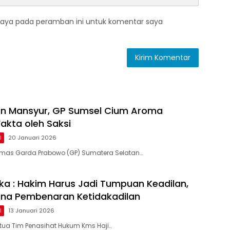
saya pada peramban ini untuk komentar saya
in Mansyur, GP Sumsel Cium Aroma
akta oleh Saksi
l
20 Januari 2026
mas Garda Prabowo (GP) Sumatera Selatan…
ka : Hakim Harus Jadi Tumpuan Keadilan,
ana Pembenaran Ketidakadilan
l
13 Januari 2026
tua Tim Penasihat Hukum Kms Haji…