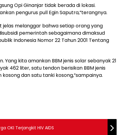
ng Opi Ginanjar tidak berada di lokasi.
kan pengurus pull Egin Saputra,”terangnya.
ut jelas melanggar bahwa setiap orang yang
isubsidi pemerintah sebagaimana dimaksud
blik Indonesia Nomor 22 Tahun 2001 Tentang
. Yang kita amankan BBM jenis solar sebanyak 21
yak 462 liter, satu tendon berisikan BBM jenis
on kosong dan satu tanki kosong,”sampainya.
a OKI Terjangkit HIV AIDS