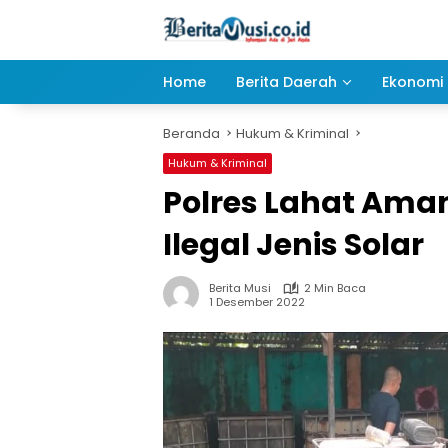
Langsung
ke
konten
Home
Berita Daerah
Ekonomi 
Beranda
Hukum & Kriminal
Hukum & Kriminal
Polres Lahat Ama
Ilegal Jenis Solar
Berita Musi
2 Min Baca
1 Desember 2022