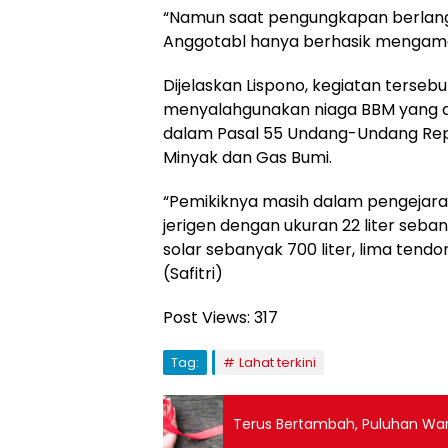
“Namun saat pengungkapan berlangsu
Anggotabl hanya berhasik mengaman
Dijelaskan Lispono, kegiatan terseb
menyalahgunakan niaga BBM yang d
dalam Pasal 55 Undang-Undang Repu
Minyak dan Gas Bumi.
“Pemikiknya masih dalam pengejaran
jerigen dengan ukuran 22 liter seban
solar sebanyak 700 liter, lima tend
(Safitri)
Post Views:
317
Tag:
Lahat terkini
Terus Bertambah, Puluhan Warg