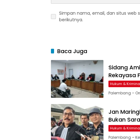
Simpan nama, email, dan situs web 
berikutnya.
Baca Juga
Sidang Am
Rekayasa F
Hukum & Krimina
Palembang – Or
Jan Maring
Bukan Sar
Hukum & Krimina
Palembang – Ke