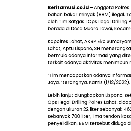
Beritamusi.co.id –
Anggota Polres 
bahan bakar minyak (BBM) ilegal. Ta
oleh Tim Satgas I Ops Ilegal Drilling 
berada di Desa Muara Lawai, Kecam
Kapolres Lahat, AKBP Eko Sumaryant
Lahat, Aptu Lispono, SH menerangk
bermula adanya informasi yang diteri
terkait adanya aktivitas menimbun m
“Tim mendapatkan adanya informasi. S
Jaya, “terangnya, Kamis (1/12/2022).
Lebih lanjut diungkapkan Lispono, s
Ops Ilegal Drilling Polres Lahat, di
dengan ukuran 22 liter sebanyak 462 
sebanyak 700 liter, lima tendon kos
penyelidikan, BBM tersebut diduga dim