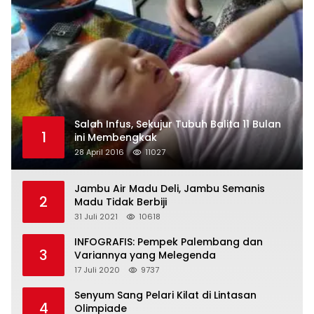
Salah Infus, Sekujur Tubuh Balita 11 Bulan
1
ini Membengkak
28 April 2016
11027
Jambu Air Madu Deli, Jambu Semanis
2
Madu Tidak Berbiji
31 Juli 2021
10618
INFOGRAFIS: Pempek Palembang dan
3
Variannya yang Melegenda
17 Juli 2020
9737
Senyum Sang Pelari Kilat di Lintasan
4
Olimpiade