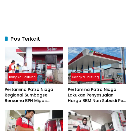
Pos Terkait
Bangka Belitung
Bangka Belitung
Pertamina Patra Niaga
Pertamina Patra Niaga
Regional Sumbagsel
Lakukan Penyesuaian
Bersama BPH Migas
Harga BBM Non Subsidi Per
Perkuat Pengawasan
1 Juli 2026
Penyaluran BBM Subsidi
bagi Nelayan melalui
Aplikasi XSTAR