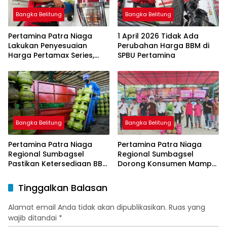
Bangka Belitung
Bangka Belitung
Pertamina Patra Niaga
1 April 2026 Tidak Ada
Lakukan Penyesuaian
Perubahan Harga BBM di
Harga Pertamax Series,
SPBU Pertamina
Harga Pertalite dan Solar
Subsidi Tetap
Bangka Belitung
Bangka Belitung
Pertamina Patra Niaga
Pertamina Patra Niaga
Regional Sumbagsel
Regional Sumbagsel
Pastikan Ketersediaan BBM
Dorong Konsumen Mampu
dan LPG pada Masa
Beralih ke Bright Gas
Ramadan dan Menjelang
Melalui Program Trade In
Tinggalkan Balasan
Idulfitri
di Belitung Timur
Alamat email Anda tidak akan dipublikasikan.
Ruas yang
wajib ditandai
*