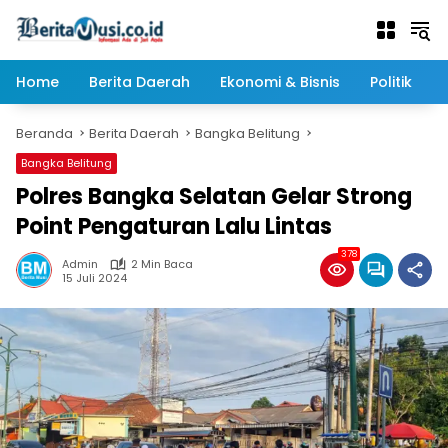
Langsung
ke
konten
Home
Berita Daerah
Ekonomi & Bisnis
Politik
Beranda
Berita Daerah
Bangka Belitung
Bangka Belitung
Polres Bangka Selatan Gelar Strong
Point Pengaturan Lalu Lintas
378
Admin
2 Min Baca
15 Juli 2024