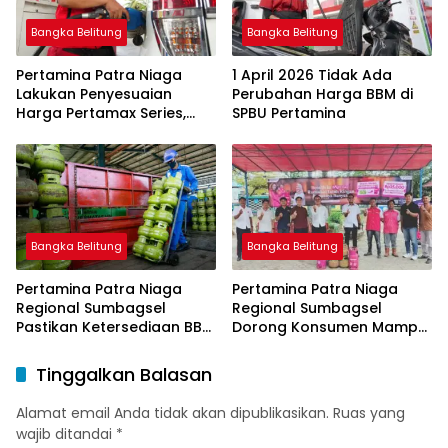
Bangka Belitung
Bangka Belitung
Pertamina Patra Niaga
1 April 2026 Tidak Ada
Lakukan Penyesuaian
Perubahan Harga BBM di
Harga Pertamax Series,
SPBU Pertamina
Harga Pertalite dan Solar
Subsidi Tetap
Bangka Belitung
Bangka Belitung
Pertamina Patra Niaga
Pertamina Patra Niaga
Regional Sumbagsel
Regional Sumbagsel
Pastikan Ketersediaan BBM
Dorong Konsumen Mampu
dan LPG pada Masa
Beralih ke Bright Gas
Ramadan dan Menjelang
Melalui Program Trade In
Tinggalkan Balasan
Idulfitri
di Belitung Timur
Alamat email Anda tidak akan dipublikasikan.
Ruas yang
wajib ditandai
*