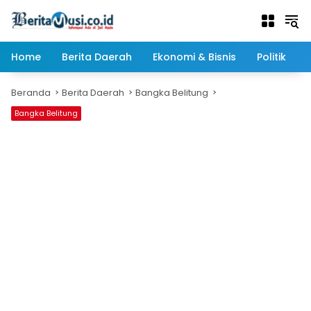
Langsung
ke
konten
Home
Berita Daerah
Ekonomi & Bisnis
Politik
Beranda
Berita Daerah
Bangka Belitung
Bangka Belitung