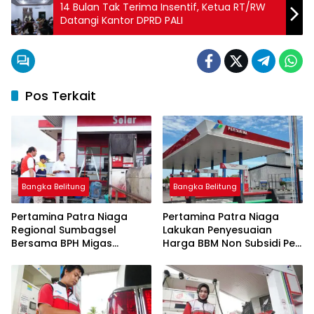
14 Bulan Tak Terima Insentif, Ketua RT/RW
Datangi Kantor DPRD PALI
Pos Terkait
Bangka Belitung
Bangka Belitung
Pertamina Patra Niaga
Pertamina Patra Niaga
Regional Sumbagsel
Lakukan Penyesuaian
Bersama BPH Migas
Harga BBM Non Subsidi Per
Perkuat Pengawasan
1 Juli 2026
Penyaluran BBM Subsidi
bagi Nelayan melalui
Aplikasi XSTAR