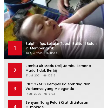
Salah Infus, Sekujur Tubuh Balita 11 Bulan
1
ini Membengkak
28 April 2016
11023
Jambu Air Madu Deli, Jambu Semanis
2
Madu Tidak Berbiji
31 Juli 2021
10616
INFOGRAFIS: Pempek Palembang dan
3
Variannya yang Melegenda
17 Juli 2020
9723
Senyum Sang Pelari Kilat di Lintasan
4
Olimpiade