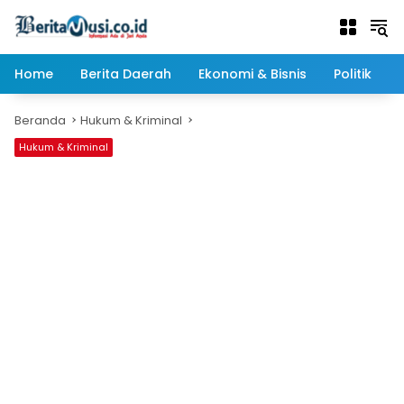
Langsung
ke
konten
Home
Berita Daerah
Ekonomi & Bisnis
Politik
Beranda
Hukum & Kriminal
Hukum & Kriminal