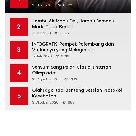
28 April 2016
11026
Jambu Air Madu Deli, Jambu Semanis
2
Madu Tidak Berbiji
31 Juli 2021
10617
INFOGRAFIS: Pempek Palembang dan
3
Variannya yang Melegenda
17 Juli 2020
9733
Senyum Sang Pelari Kilat di Lintasan
4
Olimpiade
25 Agustus 2016
7139
Olahraga Jadi Benteng Setelah Protokol
5
Kesehatan
3 Oktober 2020
6551