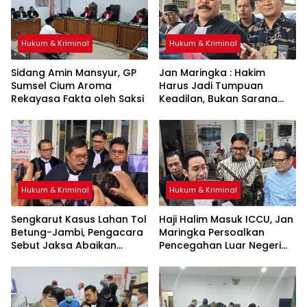
Hukum & Kriminal
Hukum & Kriminal
Sidang Amin Mansyur, GP
Jan Maringka : Hakim
Sumsel Cium Aroma
Harus Jadi Tumpuan
Rekayasa Fakta oleh Saksi
Keadilan, Bukan Sarana
Pembenaran Ketidakadilan
Hukum & Kriminal
Hukum & Kriminal
Sengkarut Kasus Lahan Tol
Haji Halim Masuk ICCU, Jan
Betung-Jambi, Pengacara
Maringka Persoalkan
Sebut Jaksa Abaikan
Pencegahan Luar Negeri
Mekanisme Administrasi
oleh Jaksa
PSN