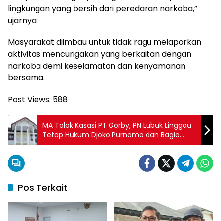
lingkungan yang bersih dari peredaran narkoba,”
ujarnya.
Masyarakat diimbau untuk tidak ragu melaporkan
aktivitas mencurigakan yang berkaitan dengan
narkoba demi keselamatan dan kenyamanan
bersama.
Post Views:
588
MA Tolak Kasasi PT Gorby, PN Lubuk Linggau
Tetap Hukum Djoko Purnomo dan Bagio
Wilujeng 2 Tahun Penjara
Pos Terkait