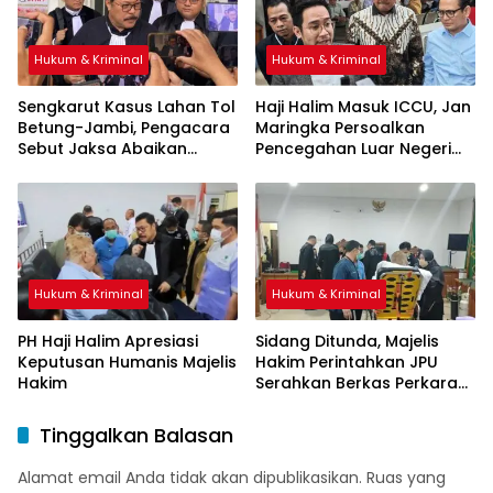
Hukum & Kriminal
Hukum & Kriminal
Sengkarut Kasus Lahan Tol
Haji Halim Masuk ICCU, Jan
Betung-Jambi, Pengacara
Maringka Persoalkan
Sebut Jaksa Abaikan
Pencegahan Luar Negeri
Mekanisme Administrasi
oleh Jaksa
PSN
Hukum & Kriminal
Hukum & Kriminal
PH Haji Halim Apresiasi
Sidang Ditunda, Majelis
Keputusan Humanis Majelis
Hakim Perintahkan JPU
Hakim
Serahkan Berkas Perkara
Haji Halim
Tinggalkan Balasan
Alamat email Anda tidak akan dipublikasikan.
Ruas yang