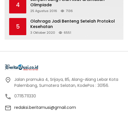
4
Olimpiade
25 Agustus 2016
7136
Olahraga Jadi Benteng Setelah Protokol
5
Kesehatan
3 Oktober 2020
6551
Jalan pramuka 4, Srijaya, B5, Alang-Alang Lebar Kota
Palembang, Sumatera Selatan, KodePos : 30156.
07115711330
redaksi.beritamusi@gmail.com