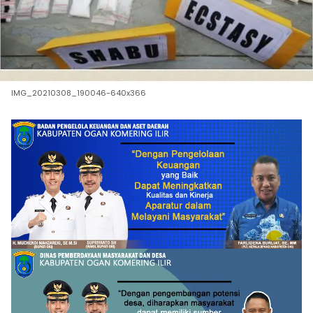
IMG_20210308_190046-640x366