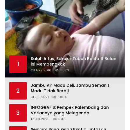
Salah Infus, Sekujur Tubuh Balita 11 Bulan
1
ini Membengkak
28 April 2016
11020
Jambu Air Madu Deli, Jambu Semanis
2
Madu Tidak Berbiji
31 Juli 2021
10614
INFOGRAFIS: Pempek Palembang dan
3
Variannya yang Melegenda
17 Juli 2020
9705
Senyum Sang Pelari Kilat di Lintasan