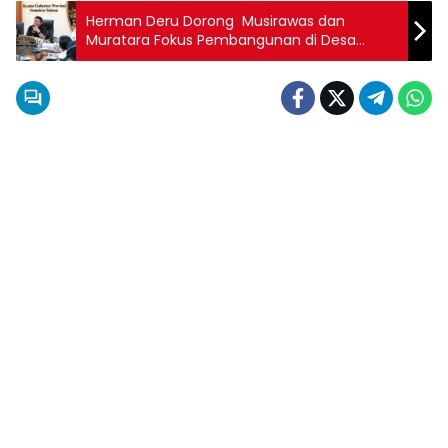
Herman Deru Dorong Musirawas dan
Muratara Fokus Pembangunan di Desa
Teringgal