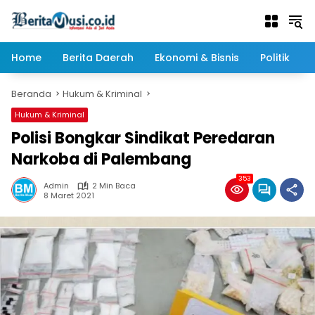
Langsung
ke
konten
Home
Berita Daerah
Ekonomi & Bisnis
Politik
Beranda
Hukum & Kriminal
Hukum & Kriminal
Polisi Bongkar Sindikat Peredaran
Narkoba di Palembang
353
Admin
2 Min Baca
8 Maret 2021