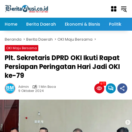
Langsung
ke
konten
Home
Berita Daerah
Ekonomi & Bisnis
Politik
Beranda
Berita Daerah
OKI Maju Bersama
OKI Maju Bersama
Plt. Sekretaris DPRD OKI Ikuti Rapat
Persiapan Peringatan Hari Jadi OKI
ke-79
977
Admin
1 Min Baca
9 Oktober 2024