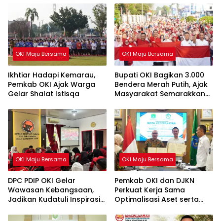
OKI Maju Bersama
OKI Maju Bersama
Ikhtiar Hadapi Kemarau,
Bupati OKI Bagikan 3.000
Pemkab OKI Ajak Warga
Bendera Merah Putih, Ajak
Gelar Shalat Istisqa
Masyarakat Semarakkan
HUT ke-81 RI
OKI Maju Bersama
OKI Maju Bersama
DPC PDIP OKI Gelar
Pemkab OKI dan DJKN
Wawasan Kebangsaan,
Perkuat Kerja Sama
Jadikan Kudatuli Inspirasi
Optimalisasi Aset serta
Perjuangan Demokrasi
Piutang Daerah