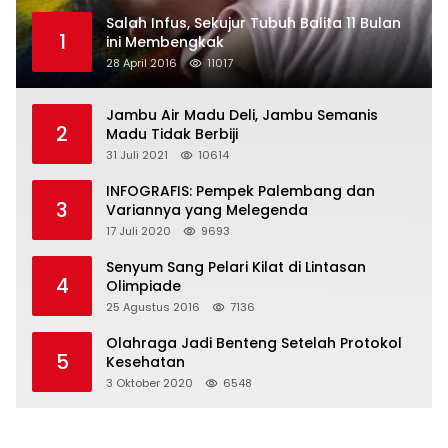
Salah Infus, Sekujur Tubuh Balita 11 Bulan
1
ini Membengkak
28 April 2016
11017
Jambu Air Madu Deli, Jambu Semanis
2
Madu Tidak Berbiji
31 Juli 2021
10614
INFOGRAFIS: Pempek Palembang dan
3
Variannya yang Melegenda
17 Juli 2020
9693
Senyum Sang Pelari Kilat di Lintasan
4
Olimpiade
25 Agustus 2016
7136
Olahraga Jadi Benteng Setelah Protokol
5
Kesehatan
3 Oktober 2020
6548