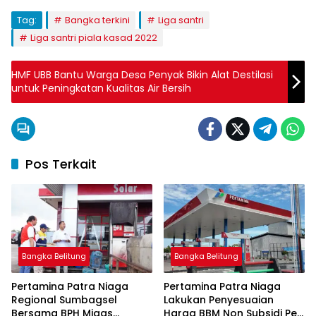
Tag:
Bangka terkini
Liga santri
Liga santri piala kasad 2022
HMF UBB Bantu Warga Desa Penyak Bikin Alat Destilasi
untuk Peningkatan Kualitas Air Bersih
Pos Terkait
Bangka Belitung
Bangka Belitung
Pertamina Patra Niaga
Pertamina Patra Niaga
Regional Sumbagsel
Lakukan Penyesuaian
Bersama BPH Migas
Harga BBM Non Subsidi Per