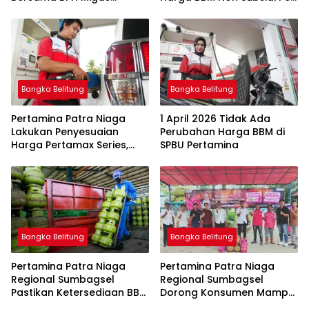
Perkuat Pengawasan
1 Juli 2026
Penyaluran BBM Subsidi
bagi Nelayan melalui
Aplikasi XSTAR
Bangka Belitung
Bangka Belitung
Pertamina Patra Niaga
1 April 2026 Tidak Ada
Lakukan Penyesuaian
Perubahan Harga BBM di
Harga Pertamax Series,
SPBU Pertamina
Harga Pertalite dan Solar
Subsidi Tetap
Bangka Belitung
Bangka Belitung
Pertamina Patra Niaga
Pertamina Patra Niaga
Regional Sumbagsel
Regional Sumbagsel
Pastikan Ketersediaan BBM
Dorong Konsumen Mampu
dan LPG pada Masa
Beralih ke Bright Gas