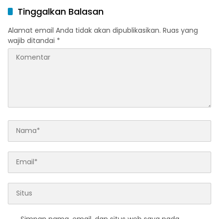
Ramadan dan Menjelang
Melalui Program Trade In
Tinggalkan Balasan
Idulfitri
di Belitung Timur
Alamat email Anda tidak akan dipublikasikan.
Ruas yang
wajib ditandai
*
Simpan nama, email, dan situs web saya pada