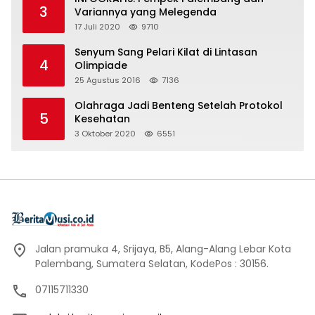
3
Variannya yang Melegenda
17 Juli 2020
9710
Senyum Sang Pelari Kilat di Lintasan
4
Olimpiade
25 Agustus 2016
7136
Olahraga Jadi Benteng Setelah Protokol
5
Kesehatan
3 Oktober 2020
6551
Jalan pramuka 4, Srijaya, B5, Alang-Alang Lebar Kota
Palembang, Sumatera Selatan, KodePos : 30156.
07115711330