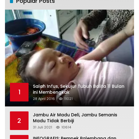
Popular Posts
Salah Infus, Sekujur Tubuh Balita 11 Bulan
1
ini Membengkak
28 April 2016
11021
Jambu Air Madu Deli, Jambu Semanis
2
Madu Tidak Berbiji
31 Juli 2021
10614
INFOGRAFIS: Pempek Palembang dan