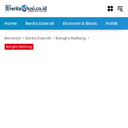
Langsung
ke
konten
Home
Berita Daerah
Ekonomi & Bisnis
Politik
Beranda
Berita Daerah
Bangka Belitung
Bangka Belitung