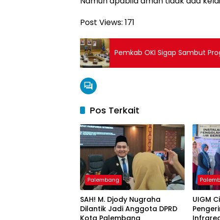
Namun apabila aman tidak ada kelai
Post Views:
171
Pemkab OKI Sigap Sambut Progr
Pos Terkait
Palembang
Palem
SAH! M. Djody Nugraha
UIGM C
Dilantik Jadi Anggota DPRD
Pengeri
Kota Palembang
Infrare