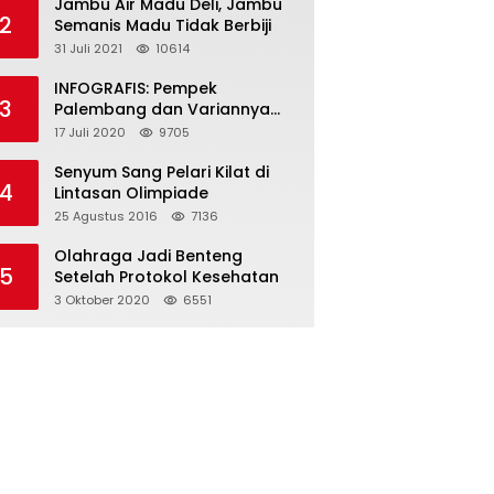
Jambu Air Madu Deli, Jambu
2
Semanis Madu Tidak Berbiji
31 Juli 2021
10614
INFOGRAFIS: Pempek
3
Palembang dan Variannya
yang Melegenda
17 Juli 2020
9705
Senyum Sang Pelari Kilat di
4
Lintasan Olimpiade
25 Agustus 2016
7136
Olahraga Jadi Benteng
5
Setelah Protokol Kesehatan
3 Oktober 2020
6551