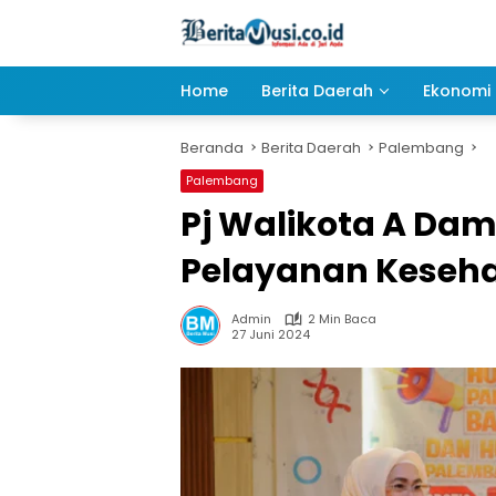
Langsung
ke
konten
Home
Berita Daerah
Ekonomi 
Beranda
Berita Daerah
Palembang
Palembang
Pj Walikota A Da
Pelayanan Keseha
Admin
2 Min Baca
27 Juni 2024