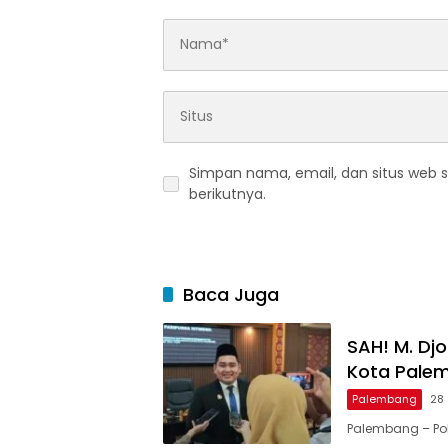
Simpan nama, email, dan situs web 
berikutnya.
Baca Juga
SAH! M. Dj
Kota Pale
Palembang
28 
Palembang – Pol