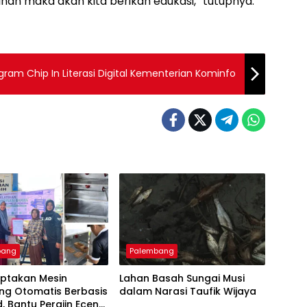
nan maka akan kita berikan edukasi,” tutupnya.
am Chip In Literasi Digital Kementerian Kominfo
bang
Palembang
iptakan Mesin
Lahan Basah Sungai Musi
ng Otomatis Berbasis
dalam Narasi Taufik Wijaya
d, Bantu Perajin Eceng