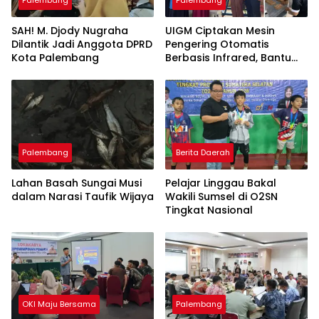
Palembang
Palembang
SAH! M. Djody Nugraha
UIGM Ciptakan Mesin
Dilantik Jadi Anggota DPRD
Pengering Otomatis
Kota Palembang
Berbasis Infrared, Bantu
Perajin Eceng Gondok di
Pulau Kemaro
Palembang
Berita Daerah
Lahan Basah Sungai Musi
Pelajar Linggau Bakal
dalam Narasi Taufik Wijaya
Wakili Sumsel di O2SN
Tingkat Nasional
OKI Maju Bersama
Palembang