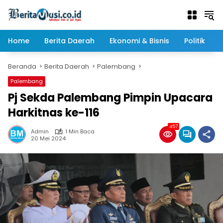
Langsung
ke
konten
Home
Berita Daerah
Ekonomi & Bisnis
Politik
Beranda
Berita Daerah
Palembang
Palembang
Pj Sekda Palembang Pimpin Upacara
Harkitnas ke-116
457
Admin
1 Min Baca
20 Mei 2024