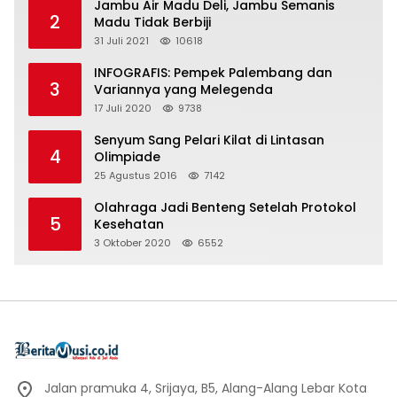
Jambu Air Madu Deli, Jambu Semanis
2
Madu Tidak Berbiji
31 Juli 2021
10618
INFOGRAFIS: Pempek Palembang dan
3
Variannya yang Melegenda
17 Juli 2020
9738
Senyum Sang Pelari Kilat di Lintasan
4
Olimpiade
25 Agustus 2016
7142
Olahraga Jadi Benteng Setelah Protokol
5
Kesehatan
3 Oktober 2020
6552
Jalan pramuka 4, Srijaya, B5, Alang-Alang Lebar Kota