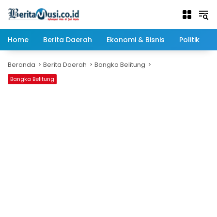
Langsung
ke
konten
Home
Berita Daerah
Ekonomi & Bisnis
Politik
Beranda
Berita Daerah
Bangka Belitung
Bangka Belitung