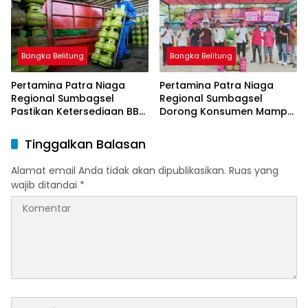
Bangka Belitung
Bangka Belitung
Pertamina Patra Niaga
Pertamina Patra Niaga
Regional Sumbagsel
Regional Sumbagsel
Pastikan Ketersediaan BBM
Dorong Konsumen Mampu
dan LPG pada Masa
Beralih ke Bright Gas
Ramadan dan Menjelang
Melalui Program Trade In
Tinggalkan Balasan
Idulfitri
di Belitung Timur
Alamat email Anda tidak akan dipublikasikan.
Ruas yang
wajib ditandai
*