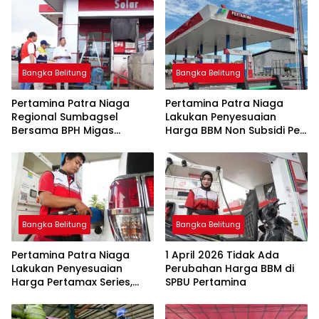
Bangka Belitung
Bangka Belitung
Pertamina Patra Niaga
Pertamina Patra Niaga
Regional Sumbagsel
Lakukan Penyesuaian
Bersama BPH Migas
Harga BBM Non Subsidi Per
Perkuat Pengawasan
1 Juli 2026
Penyaluran BBM Subsidi
bagi Nelayan melalui
Aplikasi XSTAR
Bangka Belitung
Bangka Belitung
Pertamina Patra Niaga
1 April 2026 Tidak Ada
Lakukan Penyesuaian
Perubahan Harga BBM di
Harga Pertamax Series,
SPBU Pertamina
Harga Pertalite dan Solar
Subsidi Tetap