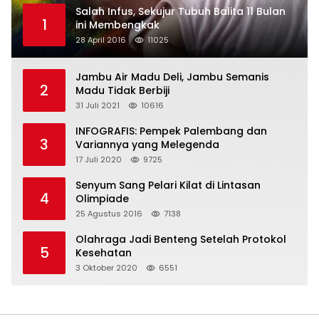
Salah Infus, Sekujur Tubuh Balita 11 Bulan
1
ini Membengkak
28 April 2016
11025
Jambu Air Madu Deli, Jambu Semanis
2
Madu Tidak Berbiji
31 Juli 2021
10616
INFOGRAFIS: Pempek Palembang dan
3
Variannya yang Melegenda
17 Juli 2020
9725
Senyum Sang Pelari Kilat di Lintasan
4
Olimpiade
25 Agustus 2016
7138
Olahraga Jadi Benteng Setelah Protokol
5
Kesehatan
3 Oktober 2020
6551