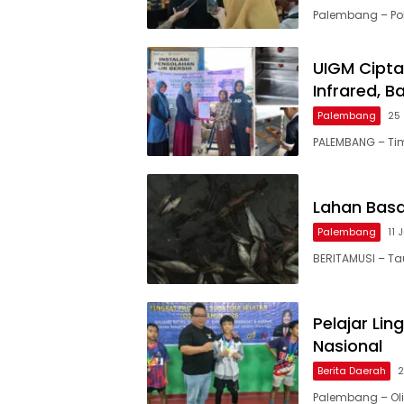
Palembang – Pol
UIGM Cipta
Infrared, 
Palembang
25 
PALEMBANG – Ti
Lahan Basa
Palembang
11 
BERITAMUSI – Tau
Pelajar Lin
Nasional
Berita Daerah
2
Palembang – Ol