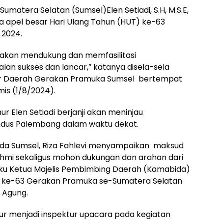
umatera Selatan (Sumsel)Elen Setiadi, S.H, M.S.E,
 apel besar Hari Ulang Tahun (HUT) ke-63
 2024.
akan mendukung dan memfasilitasi
alan sukses dan lancar,” katanya disela-sela
ir Daerah Gerakan Pramuka Sumsel bertempat
is (1/8/2024).
r Elen Setiadi berjanji akan meninjau
us Palembang dalam waktu dekat.
rda Sumsel, Riza Fahlevi menyampaikan maksud
rahmi sekaligus mohon dukungan dan arahan dari
laku Ketua Majelis Pembimbing Daerah (Kamabida)
UT ke-63 Gerakan Pramuka se-Sumatera Selatan
 Agung.
r menjadi inspektur upacara pada kegiatan