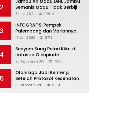
Jambu Air Madu Deli, Jambu
2
Semanis Madu Tidak Berbiji
31 Juli 2021
10614
INFOGRAFIS: Pempek
3
Palembang dan Variannya
yang Melegenda
17 Juli 2020
9712
Senyum Sang Pelari Kilat di
4
Lintasan Olimpiade
25 Agustus 2016
7137
Olahraga Jadi Benteng
5
Setelah Protokol Kesehatan
3 Oktober 2020
6551