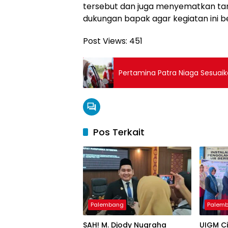
tersebut dan juga menyematkan t
dukungan bapak agar kegiatan ini be
Post Views:
451
Pertamina Patra Niaga Sesuai
Pos Terkait
Palembang
Palem
SAH! M. Djody Nugraha
UIGM C