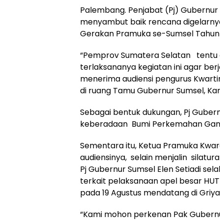
Palembang. Penjabat (Pj) Gubernur S
menyambut baik rencana digelarnya
Gerakan Pramuka se-Sumsel Tahun
“Pemprov Sumatera Selatan tentu 
terlaksananya kegiatan ini agar berj
menerima audiensi pengurus Kwart
di ruang Tamu Gubernur Sumsel, Kam
Sebagai bentuk dukungan, Pj Gubernu
keberadaan Bumi Perkemahan Gand
Sementara itu, Ketua Pramuka Kwa
audiensinya, selain menjalin silatu
Pj Gubernur Sumsel Elen Setiadi se
terkait pelaksanaan apel besar H
pada 19 Agustus mendatang di Griya
“Kami mohon perkenan Pak Gubernu