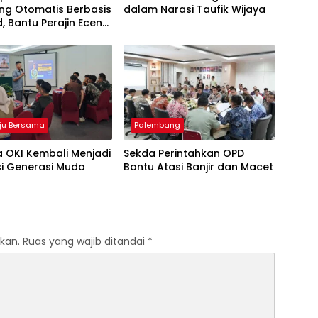
ng Otomatis Berbasis
dalam Narasi Taufik Wijaya
d, Bantu Perajin Eceng
 di Pulau Kemaro
ju Bersama
Palembang
 OKI Kembali Menjadi
Sekda Perintahkan OPD
si Generasi Muda
Bantu Atasi Banjir dan Macet
kan.
Ruas yang wajib ditandai
*