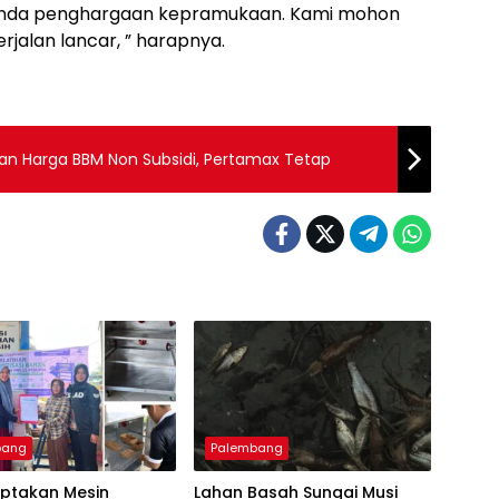
anda penghargaan kepramukaan. Kami mohon
rjalan lancar, ” harapnya.
kan Harga BBM Non Subsidi, Pertamax Tetap
bang
Palembang
iptakan Mesin
Lahan Basah Sungai Musi