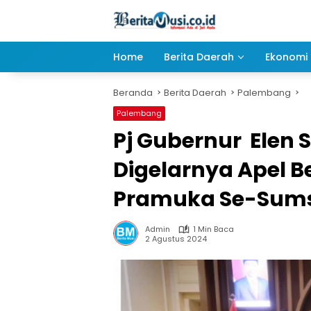
Langsung
ke
konten
Home
Berita Daerah
Ekonomi 
Beranda
Berita Daerah
Palembang
Palembang
Pj Gubernur Elen 
Digelarnya Apel 
Pramuka Se-Sums
Admin
1 Min Baca
2 Agustus 2024