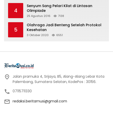
Senyum Sang Pelari Kilat di Lintasan
4
Olimpiade
25 Agustus 2016
7138
Olahraga Jadi Benteng Setelah Protokol
5
Kesehatan
3 Oktober 2020
6551
Jalan pramuka 4, Srijaya, B5, Alang-Alang Lebar Kota
Palembang, Sumatera Selatan, KodePos : 30156.
07115711330
redaksi.beritamusi@gmail.com