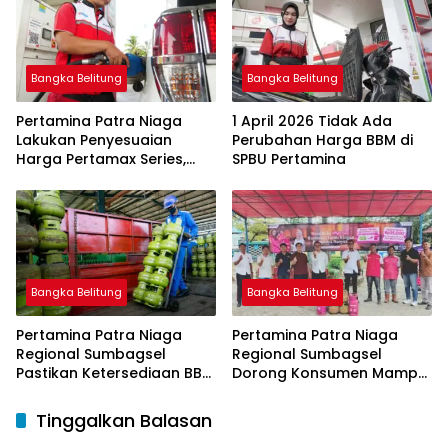
bagi Nelayan melalui
Aplikasi XSTAR
Bangka Belitung
Bangka Belitung
Pertamina Patra Niaga
1 April 2026 Tidak Ada
Lakukan Penyesuaian
Perubahan Harga BBM di
Harga Pertamax Series,
SPBU Pertamina
Harga Pertalite dan Solar
Subsidi Tetap
Bangka Belitung
Bangka Belitung
Pertamina Patra Niaga
Pertamina Patra Niaga
Regional Sumbagsel
Regional Sumbagsel
Pastikan Ketersediaan BBM
Dorong Konsumen Mampu
dan LPG pada Masa
Beralih ke Bright Gas
Ramadan dan Menjelang
Melalui Program Trade In
Tinggalkan Balasan
Idulfitri
di Belitung Timur