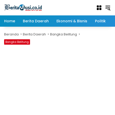
Langsung
ke
konten
Home
Berita Daerah
Ekonomi & Bisnis
Politik
Beranda
Berita Daerah
Bangka Belitung
Bangka Belitung