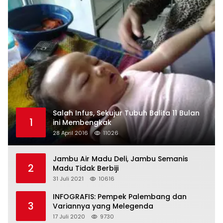
Salah Infus, Sekujur Tubuh Balita 11 Bulan
1
ini Membengkak
28 April 2016
11026
Jambu Air Madu Deli, Jambu Semanis
2
Madu Tidak Berbiji
31 Juli 2021
10616
INFOGRAFIS: Pempek Palembang dan
3
Variannya yang Melegenda
17 Juli 2020
9730