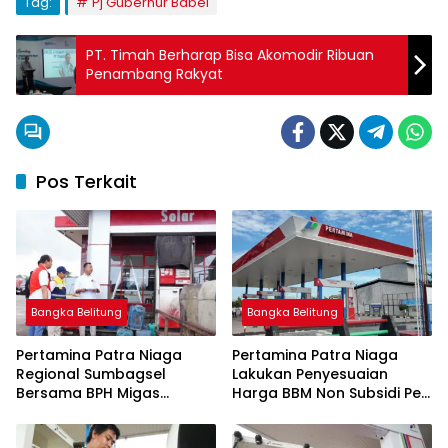
Tag:
Pj Gubernur Babel
PT. Timah Berharap Bisa Akomodir Ribuan
Penambang Rakyat
Pos Terkait
Bangka Belitung
Bangka Belitung
Pertamina Patra Niaga
Pertamina Patra Niaga
Regional Sumbagsel
Lakukan Penyesuaian
Bersama BPH Migas
Harga BBM Non Subsidi Per
Perkuat Pengawasan
1 Juli 2026
Penyaluran BBM Subsidi