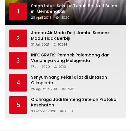
Salah Infus, Sekujur Tubuh Balita 11 Bulan
1
ini Membengkak
28 April 2016
11020
Jambu Air Madu Deli, Jambu Semanis
2
Madu Tidak Berbiji
31 Juli 2021
10614
INFOGRAFIS: Pempek Palembang dan
3
Variannya yang Melegenda
17 Juli 2020
9710
Senyum Sang Pelari Kilat di Lintasan
4
Olimpiade
25 Agustus 2016
7136
Olahraga Jadi Benteng Setelah Protokol
5
Kesehatan
3 Oktober 2020
6551