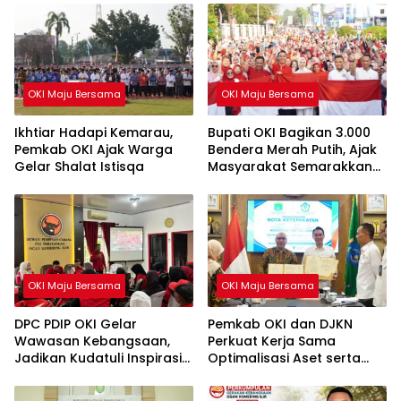
OKI Maju Bersama
OKI Maju Bersama
Ikhtiar Hadapi Kemarau,
Bupati OKI Bagikan 3.000
Pemkab OKI Ajak Warga
Bendera Merah Putih, Ajak
Gelar Shalat Istisqa
Masyarakat Semarakkan
HUT ke-81 RI
OKI Maju Bersama
OKI Maju Bersama
DPC PDIP OKI Gelar
Pemkab OKI dan DJKN
Wawasan Kebangsaan,
Perkuat Kerja Sama
Jadikan Kudatuli Inspirasi
Optimalisasi Aset serta
Perjuangan Demokrasi
Piutang Daerah