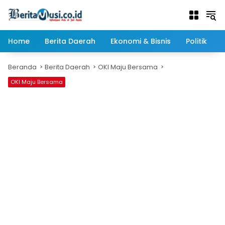
Langsung
ke
konten
Home
Berita Daerah
Ekonomi & Bisnis
Politik
Beranda
Berita Daerah
OKI Maju Bersama
OKI Maju Bersama