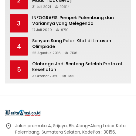
2
Madu Tidak Berbiji
31 Juli 2021
10614
INFOGRAFIS: Pempek Palembang dan
3
Variannya yang Melegenda
17 Juli 2020
9710
Senyum Sang Pelari Kilat di Lintasan
4
Olimpiade
25 Agustus 2016
7136
Olahraga Jadi Benteng Setelah Protokol
5
Kesehatan
3 Oktober 2020
6551
Jalan pramuka 4, Srijaya, B5, Alang-Alang Lebar Kota
Palembang, Sumatera Selatan, KodePos : 30156.