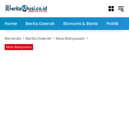
Langsung
ke
konten
Home
Berita Daerah
Ekonomi & Bisnis
Politik
Beranda
Berita Daerah
Musi Banyuasin
Musi Banyuasin