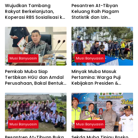
Wujudkan Tambang
Pesantren At-Tibyan
Rakyat Berkelanjutan,
Keluang Raih Piagam
Koperasi RBS Sosialisasi ke
Statistik dan Izin
Pemilik Sumur Soal K3 dan
Operasional Resmi dari
GEP
Kemenag RI
Musi Banyuasin
Musi Banyuasin
Pemkab Muba Siap
Minyak Muba Masuk
Tertibkan HGU dan Amdal
Pertamina: Warga Puji
Perusahaan, Bakal Bentuk
Kebijakan Presiden &
Tim Khusus
Menteri ESDM
Musi Banyuasin
Musi Banyuasin
Pesantren At-Tibyan Buka
Sekda Muba Tinjau Posko