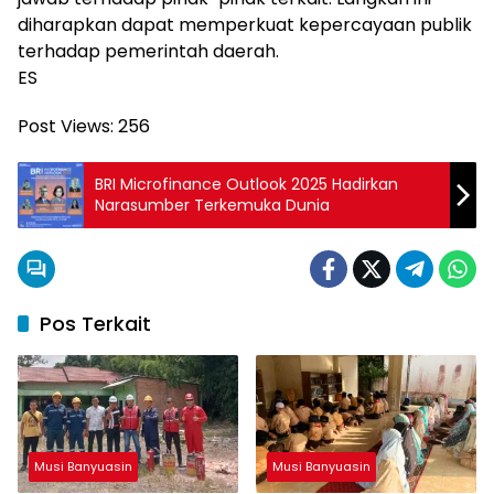
diharapkan dapat memperkuat kepercayaan publik
terhadap pemerintah daerah.
ES
Post Views:
256
BRI Microfinance Outlook 2025 Hadirkan
Narasumber Terkemuka Dunia
Pos Terkait
Musi Banyuasin
Musi Banyuasin